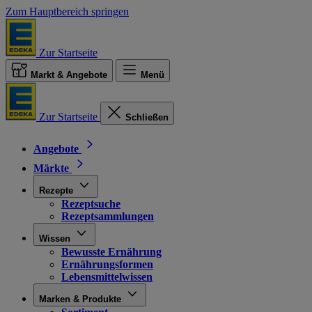
Zum Hauptbereich springen
Zur Startseite
Markt & Angebote
Menü
Zur Startseite
Schließen
Angebote
Märkte
Rezepte
Rezeptsuche
Rezeptsammlungen
Wissen
Bewusste Ernährung
Ernährungsformen
Lebensmittelwissen
Marken & Produkte