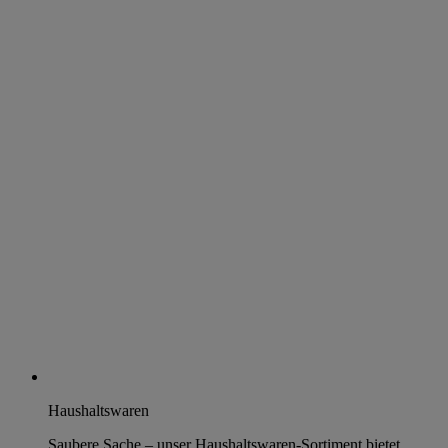
Haushaltswaren
Saubere Sache – unser Haushaltswaren-Sortiment bietet