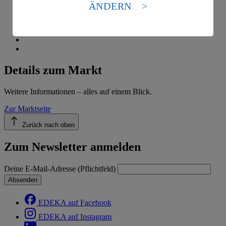
Standards nicht angemessenen Datenschutzniveau an.
ÄNDERN
Es besteht das Risiko eines Zugriffs durch US-
amerikanische Behörden.
Informationen zum Herausgeber der Seite findest du
im
Impressum
Details zum Markt
Weitere Informationen – alles auf einem Blick.
Zur Marktseite
Zurück nach oben
Zum Newsletter anmelden
Deine E-Mail-Adresse (Pflichtfeld)
Absenden
EDEKA auf Facebook
EDEKA auf Instagram