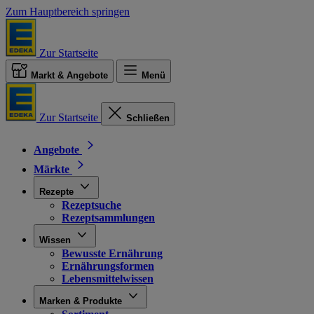
Zum Hauptbereich springen
Zur Startseite
Markt & Angebote
Menü
Zur Startseite
Schließen
Angebote
Märkte
Rezepte
Rezeptsuche
Rezeptsammlungen
Wissen
Bewusste Ernährung
Ernährungsformen
Lebensmittelwissen
Marken & Produkte