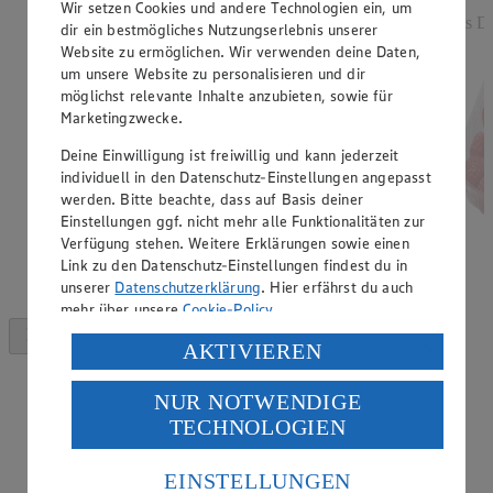
Wir setzen Cookies und andere Technologien ein, um
Rabatt)
aus De
dir ein bestmögliches Nutzungserlebnis unserer
versch. Kocheigenschaften, aus Norddeutschland, 2
Website zu ermöglichen. Wir verwenden deine Daten,
kg, (1 kg = 1,25)
um unsere Website zu personalisieren und dir
möglichst relevante Inhalte anzubieten, sowie für
Marketingzwecke.
Deine Einwilligung ist freiwillig und kann jederzeit
individuell in den Datenschutz-Einstellungen angepasst
werden. Bitte beachte, dass auf Basis deiner
Einstellungen ggf. nicht mehr alle Funktionalitäten zur
Verfügung stehen. Weitere Erklärungen sowie einen
Link zu den Datenschutz-Einstellungen findest du in
unserer
Datenschutzerklärung
. Hier erfährst du auch
mehr über unsere
Cookie-Policy
.
Verarbeitung deiner personenbezogenen Daten in den
AKTIVIEREN
USA durch Facebook und YouTube:
NUR NOTWENDIGE
Wenn du auf „Aktivieren“ klickst, willigst du im Sinne
TECHNOLOGIEN
des Art. 49 Abs. 1 Satz 1 lit. a) DSGVO ein, dass deine
Daten in den USA verarbeitet werden. Der EuGH sieht
die USA als Land mit einem nach europäischen
EINSTELLUNGEN