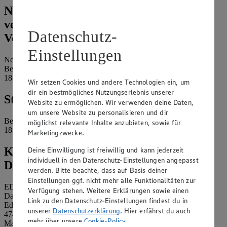
Name und Kontaktdaten der
verantwortlichen Stelle und ggf. deren
Datenschutz-
Vertretung:
Einstellungen
Neukauf Prerow
Bergstr. 4
18375 Ostseebad Prerow
Wir setzen Cookies und andere Technologien ein, um
dir ein bestmögliches Nutzungserlebnis unserer
Standort des Marktes:
Website zu ermöglichen. Wir verwenden deine Daten,
um unsere Website zu personalisieren und dir
Bergstr. 4
möglichst relevante Inhalte anzubieten, sowie für
18375 Ostseebad Prerow
Marketingzwecke.
Kontaktdaten des betrieblichen
Deine Einwilligung ist freiwillig und kann jederzeit
individuell in den Datenschutz-Einstellungen angepasst
Datenschutzbeauftragten:
werden. Bitte beachte, dass auf Basis deiner
Einstellungen ggf. nicht mehr alle Funktionalitäten zur
EDEKA Nordwest Stiftung & Co. KG
Verfügung stehen. Weitere Erklärungen sowie einen
Datenschutzbeauftragter
Link zu den Datenschutz-Einstellungen findest du in
Edekaplatz 1
unserer
Datenschutzerklärung
. Hier erfährst du auch
47445 Moers
mehr über unsere
Cookie-Policy
.
Mail:
nw_datenschutz@edeka.de