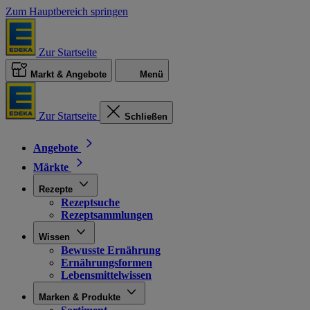
Zum Hauptbereich springen
Zur Startseite
Markt & Angebote
Menü
Zur Startseite
Schließen
Angebote
Märkte
Rezepte
Rezeptsuche
Rezeptsammlungen
Wissen
Bewusste Ernährung
Ernährungsformen
Lebensmittelwissen
Marken & Produkte