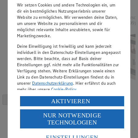
Rabattierter Preis von 1.88€ (Insgesamt -32%
Wir setzen Cookies und andere Technologien ein, um
Rabatt)
dir ein bestmögliches Nutzungserlebnis unserer
Website zu ermöglichen. Wir verwenden deine Daten,
versch. Sorten, 250 - 254 g, (1 kg = 7,52 - 7,40)
versch
0,99)
um unsere Website zu personalisieren und dir
möglichst relevante Inhalte anzubieten, sowie für
Marketingzwecke.
Deine Einwilligung ist freiwillig und kann jederzeit
individuell in den Datenschutz-Einstellungen angepasst
werden. Bitte beachte, dass auf Basis deiner
Einstellungen ggf. nicht mehr alle Funktionalitäten zur
Verfügung stehen. Weitere Erklärungen sowie einen
Link zu den Datenschutz-Einstellungen findest du in
unserer
Datenschutzerklärung
. Hier erfährst du auch
mehr über unsere
Cookie-Policy
.
Verarbeitung deiner personenbezogenen Daten in den
AKTIVIEREN
USA durch Facebook und YouTube:
NUR NOTWENDIGE
Wenn du auf „Aktivieren“ klickst, willigst du im Sinne
TECHNOLOGIEN
des Art. 49 Abs. 1 Satz 1 lit. a) DSGVO ein, dass deine
Daten in den USA verarbeitet werden. Der EuGH sieht
die USA als Land mit einem nach europäischen
EINSTELLUNGEN