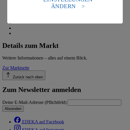
Standards nicht angemessenen Datenschutzniveau an.
ÄNDERN
Es besteht das Risiko eines Zugriffs durch US-
amerikanische Behörden.
Informationen zum Herausgeber der Seite findest du
im
Impressum
Details zum Markt
Weitere Informationen – alles auf einem Blick.
Zur Marktseite
Zurück nach oben
Zum Newsletter anmelden
Deine E-Mail-Adresse (Pflichtfeld)
Absenden
EDEKA auf Facebook
EDEKA auf Instagram