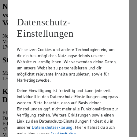
Name und Kontaktdaten der
verantwortlichen Stelle und ggf. deren
Datenschutz-
Vertretung:
Einstellungen
Neukauf Neubrandenburg III
Marktpl. 2
17033 Neubrandenburg
Wir setzen Cookies und andere Technologien ein, um
dir ein bestmögliches Nutzungserlebnis unserer
Standort des Marktes:
Website zu ermöglichen. Wir verwenden deine Daten,
um unsere Website zu personalisieren und dir
Marktpl. 2
möglichst relevante Inhalte anzubieten, sowie für
17033 Neubrandenburg
Marketingzwecke.
Kontaktdaten des betrieblichen
Deine Einwilligung ist freiwillig und kann jederzeit
individuell in den Datenschutz-Einstellungen angepasst
Datenschutzbeauftragten:
werden. Bitte beachte, dass auf Basis deiner
Einstellungen ggf. nicht mehr alle Funktionalitäten zur
EDEKA Nordwest Stiftung & Co. KG
Verfügung stehen. Weitere Erklärungen sowie einen
Datenschutzbeauftragter
Link zu den Datenschutz-Einstellungen findest du in
Edekaplatz 1
unserer
Datenschutzerklärung
. Hier erfährst du auch
47445 Moers
mehr über unsere
Cookie-Policy
.
Mail:
nw_datenschutz@edeka.de