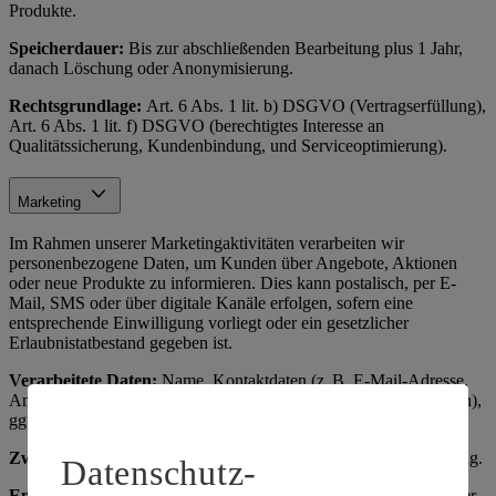
Produkte.
Speicherdauer:
Bis zur abschließenden Bearbeitung plus 1 Jahr,
danach Löschung oder Anonymisierung.
Rechtsgrundlage:
Art. 6 Abs. 1 lit. b) DSGVO (Vertragserfüllung),
Art. 6 Abs. 1 lit. f) DSGVO (berechtigtes Interesse an
Qualitätssicherung, Kundenbindung, und Serviceoptimierung).
Marketing
Im Rahmen unserer Marketingaktivitäten verarbeiten wir
personenbezogene Daten, um Kunden über Angebote, Aktionen
oder neue Produkte zu informieren. Dies kann postalisch, per E-
Mail, SMS oder über digitale Kanäle erfolgen, sofern eine
entsprechende Einwilligung vorliegt oder ein gesetzlicher
Erlaubnistatbestand gegeben ist.
Verarbeitete Daten:
Name, Kontaktdaten (z. B. E-Mail-Adresse,
Anschrift), Einkaufsverhalten (z. B. bevorzugte Produktkategorien),
ggf. Geburtsdatum (z. B. für Geburtstagsaktionen).
Zweck:
Kundenbindung, Absatzförderung, zielgerichtete Werbung.
Datenschutz-
Empfänger:
Interne Marketingabteilung, ggf. externe Dienstleister