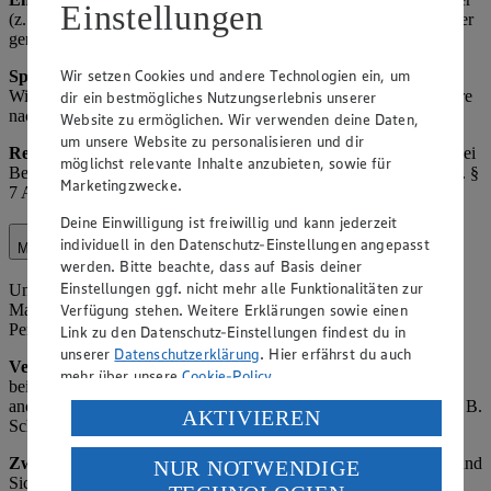
Einstellungen
(z. B. Versanddienstleister, Werbeagenturen) als Auftragsverarbeiter
gem. Art. 28 DSGVO.
Wir setzen Cookies und andere Technologien ein, um
Speicherdauer:
Bis zum Widerruf der Einwilligung bzw.
Widerspruch gegen die Verarbeitung, ansonsten regelmäßig 3 Jahre
dir ein bestmögliches Nutzungserlebnis unserer
nach letzter Interaktion.
Website zu ermöglichen. Wir verwenden deine Daten,
um unsere Website zu personalisieren und dir
Rechtsgrundlage:
Art. 6 Abs. 1 lit. a) DSGVO (Einwilligung), bei
möglichst relevante Inhalte anzubieten, sowie für
Bestandskundenwerbung ggf. Art. 6 Abs. 1 lit. f) DSGVO i. V. m. §
Marketingzwecke.
7 Abs. 3 UWG (berechtigtes Interesse an Direktwerbung).
Deine Einwilligung ist freiwillig und kann jederzeit
individuell in den Datenschutz-Einstellungen angepasst
Marktorganisation
werden. Bitte beachte, dass auf Basis deiner
Einstellungen ggf. nicht mehr alle Funktionalitäten zur
Unter Marktorganisation fallen die interne Organisation des
Verfügung stehen. Weitere Erklärungen sowie einen
Marktbetriebs, einschließlich Lagerverwaltung,
Personaleinsatzplanung und Kundenservice-Optimierung.
Link zu den Datenschutz-Einstellungen findest du in
unserer
Datenschutzerklärung
. Hier erfährst du auch
Verarbeitete Daten:
Name und Kontaktdaten von Kunden (z. B.
mehr über unsere
Cookie-Policy
.
bei Reservierungen oder Beschwerden), Einkaufsverhalten (z. B.
anonymisierte Statistiken zu Verkaufszahlen), Mitarbeiterdaten (z. B.
Verarbeitung deiner personenbezogenen Daten in den
AKTIVIEREN
Schichtpläne).
USA durch Facebook und YouTube:
Zweck:
Effiziente Betriebsführung, Verbesserung des Angebots und
NUR NOTWENDIGE
Wenn du auf „Aktivieren“ klickst, willigst du im Sinne
Sicherstellung der Verfügbarkeit von Waren.