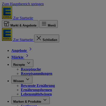
Zum Hauptbereich springen
Zur Startseite
Markt & Angebote
Menü
Zur Startseite
Schließen
Angebote
Märkte
Rezepte
Rezeptsuche
Rezeptsammlungen
Wissen
Bewusste Ernährung
Ernährungsformen
Lebensmittelwissen
Marken & Produkte