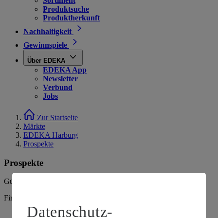
Sortiment
Produktsuche
Produktherkunft
Nachhaltigkeit
Gewinnspiele
Über EDEKA
EDEKA App
Newsletter
Verbund
Jobs
Zur Startseite
Märkte
EDEKA Harburg
Prospekte
Prospekte
Gültig vom
03.08.2026
bis zum
08.08.2026
.
Firma: EDEKA Nord Harburg, Seeveplatz 1, 21073 Hamburg
Datenschutz-