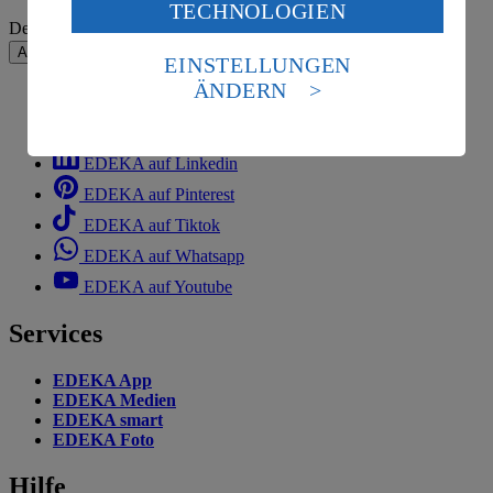
TECHNOLOGIEN
des Art. 49 Abs. 1 Satz 1 lit. a) DSGVO ein, dass deine
Deine E-Mail-Adresse (Pflichtfeld)
Daten in den USA verarbeitet werden. Der EuGH sieht
Absenden
die USA als Land mit einem nach europäischen
EINSTELLUNGEN
Standards nicht angemessenen Datenschutzniveau an.
ÄNDERN
Es besteht das Risiko eines Zugriffs durch US-
EDEKA auf Facebook
amerikanische Behörden.
EDEKA auf Instagram
Informationen zum Herausgeber der Seite findest du
EDEKA auf Linkedin
im
Impressum
EDEKA auf Pinterest
EDEKA auf Tiktok
EDEKA auf Whatsapp
EDEKA auf Youtube
Services
EDEKA App
EDEKA Medien
EDEKA smart
EDEKA Foto
Hilfe