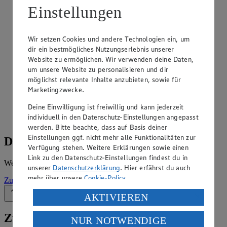
Angebote der Woche im Prospekt
Einstellungen
ansehen
Siehe dir die Angebote der Woche deines Marktes im
Wir setzen Cookies und andere Technologien ein, um
digitalen Blätterkatalog an.
dir ein bestmögliches Nutzungserlebnis unserer
Website zu ermöglichen. Wir verwenden deine Daten,
Prospekt Harburg im Browser
Ansehen
um unsere Website zu personalisieren und dir
möglichst relevante Inhalte anzubieten, sowie für
Marketingzwecke.
EDEKA APP Angebote
Deine Einwilligung ist freiwillig und kann jederzeit
Prospekt EDEKA APP Angebote im Browser
Ansehen
individuell in den Datenschutz-Einstellungen angepasst
werden. Bitte beachte, dass auf Basis deiner
Einstellungen ggf. nicht mehr alle Funktionalitäten zur
Details zum Markt
Verfügung stehen. Weitere Erklärungen sowie einen
Link zu den Datenschutz-Einstellungen findest du in
Weitere Informationen – alles auf einem Blick.
unserer
Datenschutzerklärung
. Hier erfährst du auch
mehr über unsere
Cookie-Policy
.
Zur Marktseite
Verarbeitung deiner personenbezogenen Daten in den
AKTIVIEREN
Zurück nach oben
USA durch Facebook und YouTube:
Zum Newsletter anmelden
NUR NOTWENDIGE
Wenn du auf „Aktivieren“ klickst, willigst du im Sinne