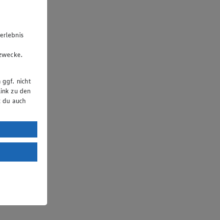
erlebnis
u
gzwecke.
 ggf. nicht
ink zu den
t du auch
uTube:
. a) DSGVO
Land mit
esteht das