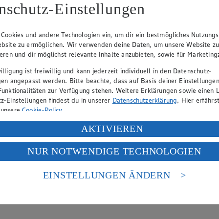
hen
nschutz-Einstellungen
lätterkatalog an.
 Cookies und andere Technologien ein, um dir ein bestmögliches Nutzungs
bsite zu ermöglichen. Wir verwenden deine Daten, um unsere Website z
ieren und dir möglichst relevante Inhalte anzubieten, sowie für Marketin
lligung ist freiwillig und kann jederzeit individuell in den Datenschutz-
gen angepasst werden. Bitte beachte, dass auf Basis deiner Einstellungen
Funktionalitäten zur Verfügung stehen. Weitere Erklärungen sowie einen L
z-Einstellungen findest du in unserer
Datenschutzerklärung
. Hier erfährs
 unsere
Cookie-Policy
.
ung deiner personenbezogenen Daten in den USA durch Facebook und Yo
AKTIVIEREN
f „Aktivieren“ klickst, willigst du im Sinne des Art. 49 Abs. 1 Satz 1 lit
NUR NOTWENDIGE TECHNOLOGIEN
deine Daten in den USA verarbeitet werden. Der EuGH sieht die USA als 
 europäischen Standards nicht angemessenen Datenschutzniveau an. Es b
es Zugriffs durch US-amerikanische Behörden.
EINSTELLUNGEN ÄNDERN
nen zum Herausgeber der Seite findest du im
Impressum