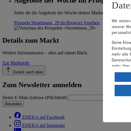
Angebote der Woche im Prospekt anse
Date
Siehe dir die Angebote der Woche deines Marktes im digitalen B
Wir setzen
Prospekt Stroetmann_29 im Browser
Ansehen
unserer We
personalis
Details zum Markt
Deine Einwi
Einstellun
Weitere Informationen – alles auf einem Blick.
mehr alle 
Datenschut
Zur Marktseite
mehr über
Zurück nach oben
Verarbeit
Zum Newsletter anmelden
Wenn du au
ein, dass 
einem nach
Deine E-Mail-Adresse (Pflichtfeld)
Risiko ein
Absenden
Informatio
EDEKA auf Facebook
EDEKA auf Instagram