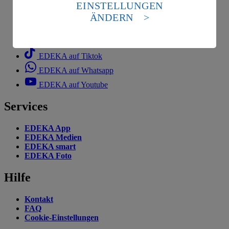
die USA als Land mit einem nach europäischen
EINSTELLUNGEN
Standards nicht angemessenen Datenschutzniveau an.
EDEKA auf Instagram
ÄNDERN
Es besteht das Risiko eines Zugriffs durch US-
EDEKA auf Linkedin
amerikanische Behörden.
EDEKA auf Pinterest
Informationen zum Herausgeber der Seite findest du
EDEKA auf Tiktok
im
Impressum
EDEKA auf Whatsapp
EDEKA auf Youtube
Services
EDEKA App
EDEKA Medien
EDEKA smart
EDEKA Foto
Hilfe
Kontakt
FAQ
Cookie-Einstellungen