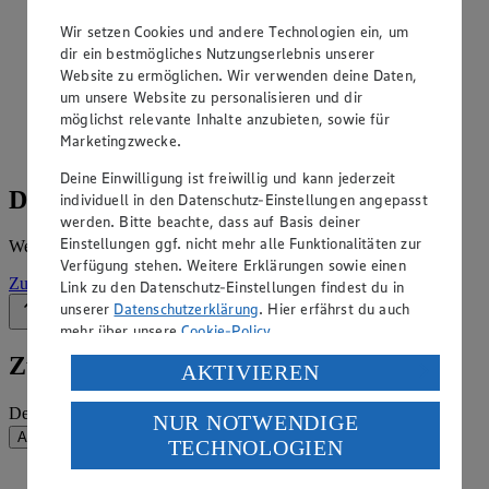
Angebote der Woche im Prospekt
ansehen
Wir setzen Cookies und andere Technologien ein, um
dir ein bestmögliches Nutzungserlebnis unserer
Website zu ermöglichen. Wir verwenden deine Daten,
Siehe dir die Angebote der Woche deines Marktes im
um unsere Website zu personalisieren und dir
digitalen Blätterkatalog an.
möglichst relevante Inhalte anzubieten, sowie für
Prospekt Stroetmann_28 im Browser
Ansehen
Marketingzwecke.
Deine Einwilligung ist freiwillig und kann jederzeit
Details zum Markt
individuell in den Datenschutz-Einstellungen angepasst
werden. Bitte beachte, dass auf Basis deiner
Einstellungen ggf. nicht mehr alle Funktionalitäten zur
Weitere Informationen – alles auf einem Blick.
Verfügung stehen. Weitere Erklärungen sowie einen
Zur Marktseite
Link zu den Datenschutz-Einstellungen findest du in
unserer
Datenschutzerklärung
. Hier erfährst du auch
Zurück nach oben
mehr über unsere
Cookie-Policy
.
Zum Newsletter anmelden
Verarbeitung deiner personenbezogenen Daten in den
AKTIVIEREN
USA durch Facebook und YouTube:
Deine E-Mail-Adresse (Pflichtfeld)
NUR NOTWENDIGE
Wenn du auf „Aktivieren“ klickst, willigst du im Sinne
Absenden
TECHNOLOGIEN
des Art. 49 Abs. 1 Satz 1 lit. a) DSGVO ein, dass deine
Daten in den USA verarbeitet werden. Der EuGH sieht
EDEKA auf Facebook