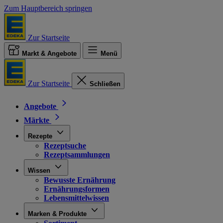
Zum Hauptbereich springen
Zur Startseite
Markt & Angebote
Menü
Zur Startseite
Schließen
Angebote
Märkte
Rezepte
Rezeptsuche
Rezeptsammlungen
Wissen
Bewusste Ernährung
Ernährungsformen
Lebensmittelwissen
Marken & Produkte