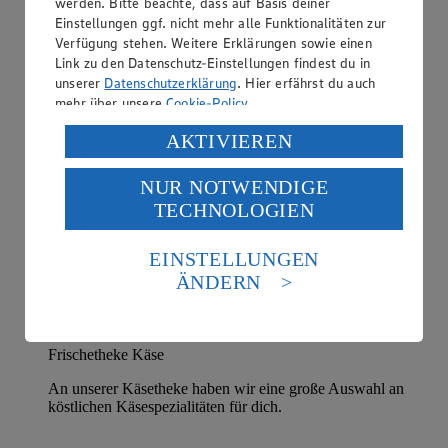
werden. Bitte beachte, dass auf Basis deiner
Einstellungen ggf. nicht mehr alle Funktionalitäten zur
Verfügung stehen. Weitere Erklärungen sowie einen
Link zu den Datenschutz-Einstellungen findest du in
unserer
Datenschutzerklärung
. Hier erfährst du auch
mehr über unsere
Cookie-Policy
.
Verarbeitung deiner personenbezogenen Daten in den
AKTIVIEREN
USA durch Facebook und YouTube:
NUR NOTWENDIGE
Wenn du auf „Aktivieren“ klickst, willigst du im Sinne
TECHNOLOGIEN
des Art. 49 Abs. 1 Satz 1 lit. a) DSGVO ein, dass deine
Daten in den USA verarbeitet werden. Der EuGH sieht
die USA als Land mit einem nach europäischen
EINSTELLUNGEN
Standards nicht angemessenen Datenschutzniveau an.
ÄNDERN
Es besteht das Risiko eines Zugriffs durch US-
amerikanische Behörden.
Informationen zum Herausgeber der Seite findest du
Frischetheke Käse
im
Impressum
An unserer Käsetheke haben wir eine große Auswahl an
köstlichen Käsespezialitäten für dich.