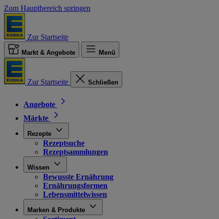
Zum Hauptbereich springen
Zur Startseite
Markt & Angebote
Menü
Zur Startseite
Schließen
Angebote
Märkte
Rezepte
Rezeptsuche
Rezeptsammlungen
Wissen
Bewusste Ernährung
Ernährungsformen
Lebensmittelwissen
Marken & Produkte