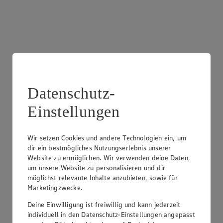
Datenschutz-
Einstellungen
Wir setzen Cookies und andere Technologien ein, um
dir ein bestmögliches Nutzungserlebnis unserer
Frischetheke Wurst
Website zu ermöglichen. Wir verwenden deine Daten,
um unsere Website zu personalisieren und dir
Besuche unsere Theken mit einer breiten Auswahl an
möglichst relevante Inhalte anzubieten, sowie für
Wurstspezialitäten für jeden Geschmack.
Marketingzwecke.
Deine Einwilligung ist freiwillig und kann jederzeit
individuell in den Datenschutz-Einstellungen angepasst