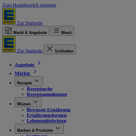
Zum Hauptbereich springen
Zur Startseite
Markt & Angebote
Menü
Zur Startseite
Schließen
Angebote
Märkte
Rezepte
Rezeptsuche
Rezeptsammlungen
Wissen
Bewusste Ernährung
Ernährungsformen
Lebensmittelwissen
Marken & Produkte