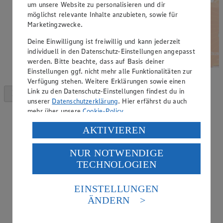
um unsere Website zu personalisieren und dir
möglichst relevante Inhalte anzubieten, sowie für
Marketingzwecke.
Deine Einwilligung ist freiwillig und kann jederzeit
individuell in den Datenschutz-Einstellungen angepasst
werden. Bitte beachte, dass auf Basis deiner
Einstellungen ggf. nicht mehr alle Funktionalitäten zur
Verfügung stehen. Weitere Erklärungen sowie einen
Link zu den Datenschutz-Einstellungen findest du in
unserer
Datenschutzerklärung
. Hier erfährst du auch
mehr über unsere
Cookie-Policy
.
Verarbeitung deiner personenbezogenen Daten in den
AKTIVIEREN
USA durch Facebook und YouTube:
NUR NOTWENDIGE
Wenn du auf „Aktivieren“ klickst, willigst du im Sinne
TECHNOLOGIEN
des Art. 49 Abs. 1 Satz 1 lit. a) DSGVO ein, dass deine
Daten in den USA verarbeitet werden. Der EuGH sieht
die USA als Land mit einem nach europäischen
EINSTELLUNGEN
Standards nicht angemessenen Datenschutzniveau an.
ÄNDERN
Es besteht das Risiko eines Zugriffs durch US-
amerikanische Behörden.