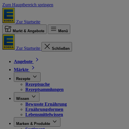
Zum Hauptbereich springen
Zur Startseite
Markt & Angebote
Menü
Zur Startseite
Schließen
Angebote
Märkte
Rezepte
Rezeptsuche
Rezeptsammlungen
Wissen
Bewusste Ernährung
Ernährungsformen
Lebensmittelwissen
Marken & Produkte