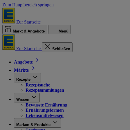
Zum Hauptbereich springen
Zur Startseite
Markt & Angebote
Menü
Zur Startseite
Schließen
Angebote
Märkte
Rezepte
Rezeptsuche
Rezeptsammlungen
Wissen
Bewusste Ernährung
Ernährungsformen
Lebensmittelwissen
Marken & Produkte