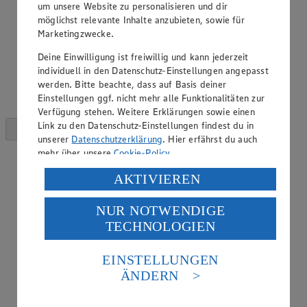
um unsere Website zu personalisieren und dir
möglichst relevante Inhalte anzubieten, sowie für
Marketingzwecke.
Deine Einwilligung ist freiwillig und kann jederzeit
individuell in den Datenschutz-Einstellungen angepasst
werden. Bitte beachte, dass auf Basis deiner
Einstellungen ggf. nicht mehr alle Funktionalitäten zur
Verfügung stehen. Weitere Erklärungen sowie einen
Link zu den Datenschutz-Einstellungen findest du in
unserer
Datenschutzerklärung
. Hier erfährst du auch
mehr über unsere
Cookie-Policy
.
Verarbeitung deiner personenbezogenen Daten in den
AKTIVIEREN
USA durch Facebook und YouTube:
NUR NOTWENDIGE
Wenn du auf „Aktivieren“ klickst, willigst du im Sinne
TECHNOLOGIEN
des Art. 49 Abs. 1 Satz 1 lit. a) DSGVO ein, dass deine
Daten in den USA verarbeitet werden. Der EuGH sieht
die USA als Land mit einem nach europäischen
EINSTELLUNGEN
Standards nicht angemessenen Datenschutzniveau an.
ÄNDERN
Es besteht das Risiko eines Zugriffs durch US-
amerikanische Behörden.