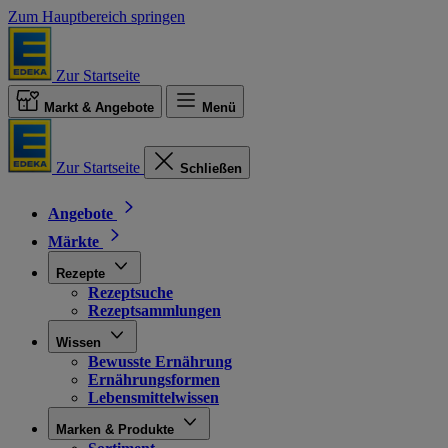
Zum Hauptbereich springen
Zur Startseite
Markt & Angebote
Menü
Zur Startseite
Schließen
Angebote
Märkte
Rezepte
Rezeptsuche
Rezeptsammlungen
Wissen
Bewusste Ernährung
Ernährungsformen
Lebensmittelwissen
Marken & Produkte