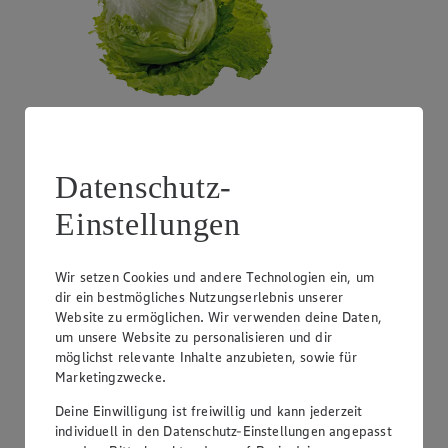
Angebot:
Costa Rica - Bananen
Datenschutz-
1.99
Festpreis von 1.99€
Einstellungen
1 kg
Wir setzen Cookies und andere Technologien ein, um
dir ein bestmögliches Nutzungserlebnis unserer
Website zu ermöglichen. Wir verwenden deine Daten,
um unsere Website zu personalisieren und dir
möglichst relevante Inhalte anzubieten, sowie für
Marketingzwecke.
Deine Einwilligung ist freiwillig und kann jederzeit
individuell in den Datenschutz-Einstellungen angepasst