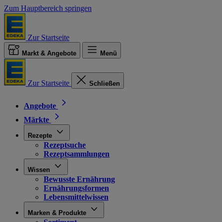
Zum Hauptbereich springen
Zur Startseite
Markt & Angebote
Menü
Zur Startseite
Schließen
Angebote
Märkte
Rezepte
Rezeptsuche
Rezeptsammlungen
Wissen
Bewusste Ernährung
Ernährungsformen
Lebensmittelwissen
Marken & Produkte