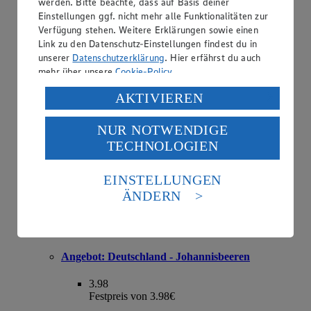
werden. Bitte beachte, dass auf Basis deiner
Einstellungen ggf. nicht mehr alle Funktionalitäten zur
Angebot:
Deutschland - Bio-Rispentomaten
Verfügung stehen. Weitere Erklärungen sowie einen
Link zu den Datenschutz-Einstellungen findest du in
2.49
unserer
Datenschutzerklärung
. Hier erfährst du auch
Festpreis von 2.49€
mehr über unsere
Cookie-Policy
.
Klasse II, 500 g Schale, (1 kg = € 4.98)
Verarbeitung deiner personenbezogenen Daten in den
AKTIVIEREN
USA durch Facebook und YouTube:
NUR NOTWENDIGE
Wenn du auf „Aktivieren“ klickst, willigst du im Sinne
TECHNOLOGIEN
des Art. 49 Abs. 1 Satz 1 lit. a) DSGVO ein, dass deine
Daten in den USA verarbeitet werden. Der EuGH sieht
die USA als Land mit einem nach europäischen
EINSTELLUNGEN
Standards nicht angemessenen Datenschutzniveau an.
ÄNDERN
Es besteht das Risiko eines Zugriffs durch US-
amerikanische Behörden.
Informationen zum Herausgeber der Seite findest du
im
Impressum
Angebot:
Deutschland - Johannisbeeren
3.98
Festpreis von 3.98€