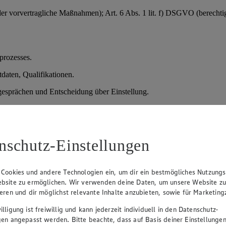
der vorvertragliche Maßnahmen); Art. 6 Abs. 1 lit. f) DSGVO (berechtig
prozesses.
daten, Qualifikationen.
sprächen und Entscheidung über Einstellung.
verteidigung), danach Löschung; bei Einstellung Übernahme in die Pe
nschutz-Einstellungen
ßnahmen); § 26 BDSG (Bewerbungsverfahren); bei sensiblen Daten (z. 
 Cookies und andere Technologien ein, um dir ein bestmögliches Nutzungs
bsite zu ermöglichen. Wir verwenden deine Daten, um unsere Website z
htlichen Grunds.
ieren und dir möglichst relevante Inhalte anzubieten, sowie für Marketin
ungsdaten oder Kundendaten.
lligung ist freiwillig und kann jederzeit individuell in den Datenschutz-
gen angepasst werden. Bitte beachte, dass auf Basis deiner Einstellungen
).