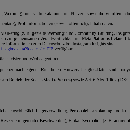
, Werbung) umfasst Interaktionen mit Nutzern sowie die Veröffentlichun
ntare), Profilinformationen (soweit öffentlich), Inhaltsdaten.
Marketing (z. B. gezielte Werbung) und Community-Building. Insights-
en zur gemeinsamen Verantwortlichkeit mit Meta Platforms Ireland Ltd
ere Informationen zum Datenschutz bei Instagram Insights sind
_insights_data?locale=de_DE
verfügbar.
Dienstleister und Werbeagenturen.
 speichert nach eigenen Richtlinien. Hinweis: Insights-Daten sind anon
se am Betrieb der Social-Media-Präsenz) sowie Art. 6 Abs. 1 lit. a) D
triebs, einschließlich Lagerverwaltung, Personaleinsatzplanung und Ku
servierungen oder Beschwerden), Einkaufsverhalten (z. B. anonymisier