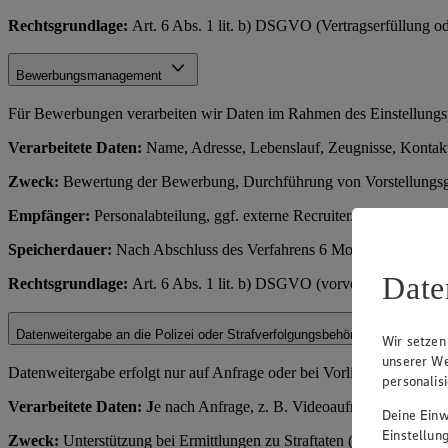
Rechtsgrundlage:
Art. 6 Abs. 1 lit. b) DSGVO (Vertragserfüllung o
Bewerbungsmanagement
Für Bewerbungen verarbeiten wir Daten im Rahmen des Einstellungs
Verarbeitete Daten:
Name, Adresse, Lebenslauf, Zeugnisse, Kontakt
Zweck:
Bewertung der Bewerbung, Durchführung von Vorstellungsge
Empfänger:
Personalabteilung, ggf. externe Recruiter.
Speicherdauer:
Nach Abschluss des Verfahrens 6 Monate (für Rechts
Date
Rechtsgrundlage:
Art. 6 Abs. 1 lit. b) DSGVO (vorvertragliche Ma
Datenweitergabe an die Polizei oder Strafverfolgungsbehörden
Wir setzen
unserer We
Datenweitergabe erfolgt nur auf Anfrage oder bei Vorliegen eines rec
personalis
Verarbeitete Daten: J
e nach Anfrage, z. B. Videoaufnahmen, Zahl
Deine Einwi
Einstellun
Zweck:
Unterstützung bei Ermittlungen zu Straftaten (z. B. Diebstahl