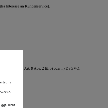
tes Interesse an Kundenservice).
rsonalakte.
B. Gesundheit) Art. 9 Abs. 2 lit. b) oder h) DSGVO.
erlebnis
u
gzwecke.
 ggf. nicht