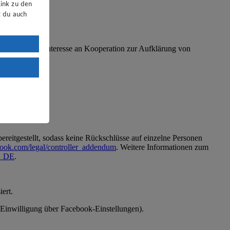
ink zu den
t du auch
uTube:
O (berechtigtes Interesse an Kooperation zur Aufklärung von
. a) DSGVO
Land mit
esteht das
reitgestellt, sodass keine Rückschlüsse auf einzelne Personen
book.com/legal/controller_addendum
. Weitere Informationen zum
de_DE
.
ert.
 (Einwilligung über Facebook-Einstellungen).