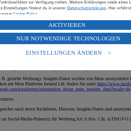
Funktionalitäten zur Verfügung stehen. Weitere Erklärungen sowie einen L
z-Einstellungen findest du in unserer
Datenschutzerklärung
. Hier erfährs
 unsere
Cookie-Policy
.
den speichern separat).
ung deiner personenbezogenen Daten in den USA durch Facebook und Yo
AKTIVIEREN
tung, z. B. aus StPO oder Polizeigesetzen); Art. 6 Abs. 1 lit. f) DSGV
f „Aktivieren“ klickst, willigst du im Sinne des Art. 49 Abs. 1 Satz 1 lit
NUR NOTWENDIGE TECHNOLOGIEN
deine Daten in den USA verarbeitet werden. Der EuGH sieht die USA als 
 europäischen Standards nicht angemessenen Datenschutzniveau an. Es b
es Zugriffs durch US-amerikanische Behörden.
EINSTELLUNGEN ÄNDERN
 umfasst Interaktionen mit Nutzern.
nen zum Herausgeber der Seite findest du im
Impressum
ntare), Profilinformationen (soweit öffentlich).
 B. gezielte Werbung). Insights-Daten werden von Meta anonymisiert be
it mit Meta Platforms Ireland Ltd. finden Sie unter
https://www.face
book.com/legal/terms/information_about_page_insights_data?locale=
enturen.
speicher nach deren Richtlinien. Hinweis: Insights-Daten sind anonymisi
se an Social-Media-Präsenz); für Werbung Art. 6 Abs. 1 lit. a) DSGVO