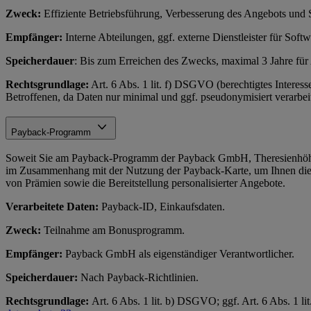
Zweck:
Effiziente Betriebsführung, Verbesserung des Angebots und 
Empfänger:
Interne Abteilungen, ggf. externe Dienstleister für Soft
Speicherdauer
: Bis zum Erreichen des Zwecks, maximal 3 Jahre fü
Rechtsgrundlage:
Art. 6 Abs. 1 lit. f) DSGVO (berechtigtes Interess
Betroffenen, da Daten nur minimal und ggf. pseudonymisiert verarbeit
Payback-Programm
Soweit Sie am Payback-Programm der Payback GmbH, Theresienhöhe
im Zusammenhang mit der Nutzung der Payback-Karte, um Ihnen die
von Prämien sowie die Bereitstellung personalisierter Angebote.
Verarbeitete Daten:
Payback-ID, Einkaufsdaten.
Zweck:
Teilnahme am Bonusprogramm.
Empfänger:
Payback GmbH als eigenständiger Verantwortlicher.
Speicherdauer:
Nach Payback-Richtlinien.
Rechtsgrundlage:
Art. 6 Abs. 1 lit. b) DSGVO; ggf. Art. 6 Abs. 1