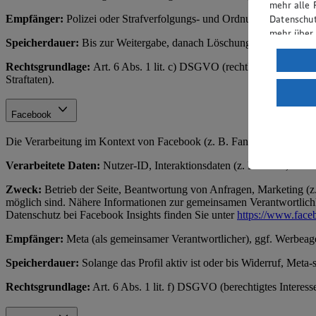
mehr alle 
Empfänger:
Polizei oder Strafverfolgungs- und Ordnungsbehörden.
Datenschut
mehr über
Speicherdauer:
Bis zur Weitergabe, danach Löschung bei uns (Behör
Verarbeit
Rechtsgrundlage:
Art. 6 Abs. 1 lit. c) DSGVO (rechtliche Verpflich
Straftaten).
Wenn du au
ein, dass 
einem nach
Facebook
Risiko ein
Die Verarbeitung im Kontext von Facebook (z. B. Fanpage, Werbung)
Informatio
Verarbeitete Daten:
Nutzer-ID, Interaktionsdaten (z. B. Likes, Komme
Zweck:
Betrieb der Seite, Beantwortung von Anfragen, Marketing (z.
möglich sind. Nähere Informationen zur gemeinsamen Verantwortlichke
Datenschutz bei Facebook Insights finden Sie unter
https://www.face
Empfänger:
Meta (als gemeinsamer Verantwortlicher), ggf. Werbeag
Speicherdauer:
Solange das Profil aktiv ist oder bis Widerruf, Meta-
Rechtsgrundlage:
Art. 6 Abs. 1 lit. f) DSGVO (berechtigtes Interes