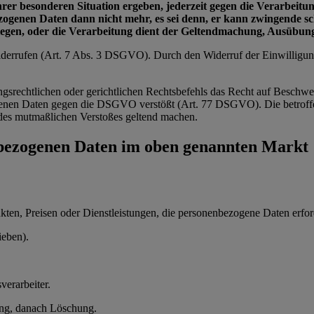
ihrer besonderen Situation ergeben, jederzeit gegen die Verarbei
bezogenen Daten dann nicht mehr, es sei denn, er kann zwingende 
wiegen, oder die Verarbeitung dient der Geltendmachung, Ausübu
 widerrufen (Art. 7 Abs. 3 DSGVO). Durch den Widerruf der Einwilligu
ngsrechtlichen oder gerichtlichen Rechtsbefehls das Recht auf Beschwe
zogenen Daten gegen die DSGVO verstößt (Art. 77 DSGVO). Die betroffe
ts des mutmaßlichen Verstoßes geltend machen.
nbezogenen Daten im oben genannten Markt
en, Preisen oder Dienstleistungen, die personenbezogene Daten erford
ieben).
verarbeiter.
ung, danach Löschung.