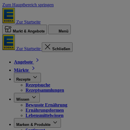
Zum Hauptbereich springen
Zur Startseite
Markt & Angebote
Menü
Zur Startseite
Schließen
Angebote
Märkte
Rezepte
Rezeptsuche
Rezeptsammlungen
Wissen
Bewusste Ernährung
Ernährungsformen
Lebensmittelwissen
Marken & Produkte