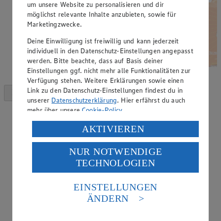
um unsere Website zu personalisieren und dir
möglichst relevante Inhalte anzubieten, sowie für
Marketingzwecke.
Deine Einwilligung ist freiwillig und kann jederzeit
individuell in den Datenschutz-Einstellungen angepasst
werden. Bitte beachte, dass auf Basis deiner
Einstellungen ggf. nicht mehr alle Funktionalitäten zur
Verfügung stehen. Weitere Erklärungen sowie einen
Link zu den Datenschutz-Einstellungen findest du in
unserer
Datenschutzerklärung
. Hier erfährst du auch
mehr über unsere
Cookie-Policy
.
Verarbeitung deiner personenbezogenen Daten in den
AKTIVIEREN
USA durch Facebook und YouTube:
NUR NOTWENDIGE
Wenn du auf „Aktivieren“ klickst, willigst du im Sinne
TECHNOLOGIEN
des Art. 49 Abs. 1 Satz 1 lit. a) DSGVO ein, dass deine
Daten in den USA verarbeitet werden. Der EuGH sieht
die USA als Land mit einem nach europäischen
EINSTELLUNGEN
Standards nicht angemessenen Datenschutzniveau an.
ÄNDERN
Es besteht das Risiko eines Zugriffs durch US-
amerikanische Behörden.