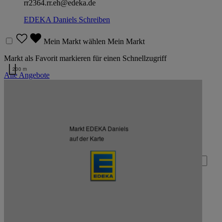
rr2364.rr.eh@edeka.de
EDEKA Daniels
Schreiben
Mein Markt wählen
Mein Markt
Markt als Favorit markieren für einen Schnellzugriff
200 m
Alle Angebote
Kartendaten werden geladen …
Zurück nach oben
Markt EDEKA Daniels
Zum Newsletter anmelden
auf der Karte
Deine E-Mail-Adresse (Pflichtfeld)
Absenden
EDEKA auf Facebook
EDEKA auf Instagram
EDEKA auf Linkedin