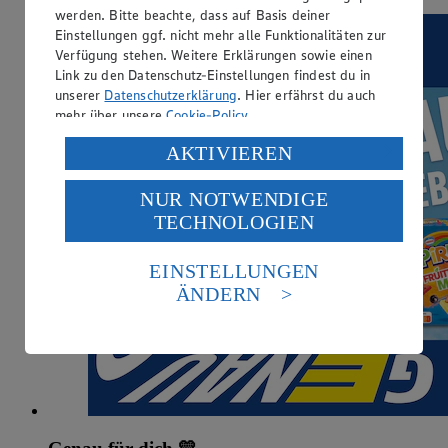
werden. Bitte beachte, dass auf Basis deiner
Einstellungen ggf. nicht mehr alle Funktionalitäten zur
Verfügung stehen. Weitere Erklärungen sowie einen
Link zu den Datenschutz-Einstellungen findest du in
unserer
Datenschutzerklärung
. Hier erfährst du auch
mehr über unsere
Cookie-Policy
.
Verarbeitung deiner personenbezogenen Daten in den
AKTIVIEREN
USA durch Facebook und YouTube:
NUR NOTWENDIGE
Wenn du auf „Aktivieren“ klickst, willigst du im Sinne
TECHNOLOGIEN
des Art. 49 Abs. 1 Satz 1 lit. a) DSGVO ein, dass deine
Daten in den USA verarbeitet werden. Der EuGH sieht
die USA als Land mit einem nach europäischen
EINSTELLUNGEN
Standards nicht angemessenen Datenschutzniveau an.
ÄNDERN
Es besteht das Risiko eines Zugriffs durch US-
amerikanische Behörden.
Informationen zum Herausgeber der Seite findest du
im
Impressum