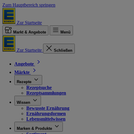
Zum Hauptbereich springen
Zur Startseite
Markt & Angebote
Menü
Zur Startseite
Schließen
Angebote
Märkte
Rezepte
Rezeptsuche
Rezeptsammlungen
Wissen
Bewusste Ernährung
Ernährungsformen
Lebensmittelwissen
Marken & Produkte