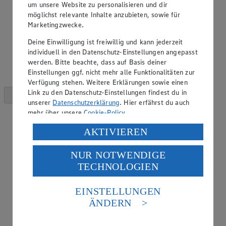
um unsere Website zu personalisieren und dir
möglichst relevante Inhalte anzubieten, sowie für
Marketingzwecke.
Deine Einwilligung ist freiwillig und kann jederzeit
individuell in den Datenschutz-Einstellungen angepasst
werden. Bitte beachte, dass auf Basis deiner
Einstellungen ggf. nicht mehr alle Funktionalitäten zur
Verfügung stehen. Weitere Erklärungen sowie einen
Link zu den Datenschutz-Einstellungen findest du in
unserer
Datenschutzerklärung
. Hier erfährst du auch
mehr über unsere
Cookie-Policy
.
Verarbeitung deiner personenbezogenen Daten in den
AKTIVIEREN
USA durch Facebook und YouTube:
NUR NOTWENDIGE
Wenn du auf „Aktivieren“ klickst, willigst du im Sinne
TECHNOLOGIEN
des Art. 49 Abs. 1 Satz 1 lit. a) DSGVO ein, dass deine
Daten in den USA verarbeitet werden. Der EuGH sieht
die USA als Land mit einem nach europäischen
EINSTELLUNGEN
Standards nicht angemessenen Datenschutzniveau an.
ÄNDERN
Es besteht das Risiko eines Zugriffs durch US-
amerikanische Behörden.