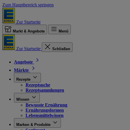
Zum Hauptbereich springen
Zur Startseite
Markt & Angebote
Menü
Zur Startseite
Schließen
Angebote
Märkte
Rezepte
Rezeptsuche
Rezeptsammlungen
Wissen
Bewusste Ernährung
Ernährungsformen
Lebensmittelwissen
Marken & Produkte