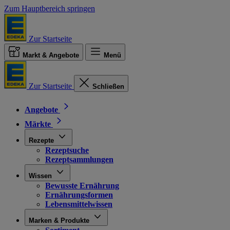
Zum Hauptbereich springen
Zur Startseite
Markt & Angebote
Menü
Zur Startseite
Schließen
Angebote
Märkte
Rezepte
Rezeptsuche
Rezeptsammlungen
Wissen
Bewusste Ernährung
Ernährungsformen
Lebensmittelwissen
Marken & Produkte