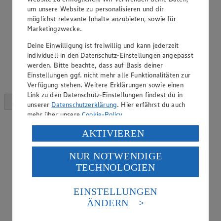
um unsere Website zu personalisieren und dir
möglichst relevante Inhalte anzubieten, sowie für
Marketingzwecke.
Deine Einwilligung ist freiwillig und kann jederzeit
individuell in den Datenschutz-Einstellungen angepasst
werden. Bitte beachte, dass auf Basis deiner
Einstellungen ggf. nicht mehr alle Funktionalitäten zur
Verfügung stehen. Weitere Erklärungen sowie einen
Link zu den Datenschutz-Einstellungen findest du in
unserer
Datenschutzerklärung
. Hier erfährst du auch
mehr über unsere
Cookie-Policy
.
Verarbeitung deiner personenbezogenen Daten in den
AKTIVIEREN
USA durch Facebook und YouTube:
NUR NOTWENDIGE
Wenn du auf „Aktivieren“ klickst, willigst du im Sinne
TECHNOLOGIEN
des Art. 49 Abs. 1 Satz 1 lit. a) DSGVO ein, dass deine
Daten in den USA verarbeitet werden. Der EuGH sieht
die USA als Land mit einem nach europäischen
EINSTELLUNGEN
Standards nicht angemessenen Datenschutzniveau an.
ÄNDERN
Es besteht das Risiko eines Zugriffs durch US-
amerikanische Behörden.