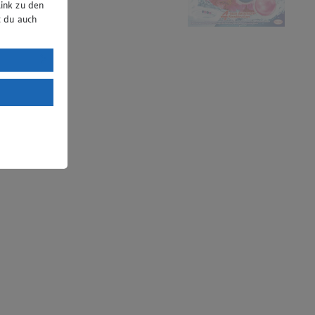
ink zu den
t du auch
uTube:
. a) DSGVO
Land mit
esteht das