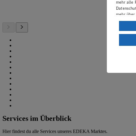
mehr alle 
Datenschut
mehr über
Verarbeit
Wenn du au
ein, dass 
einem nach
Risiko ein
Informatio
Services im Überblick
Hier findest du alle Services unseres EDEKA Marktes.