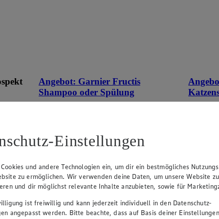
ospekt
Angebot:
Garnier Fructis
Angebo
Shampoo oder Spülung
Katzen
eines
1.89
0.9
an.
Festpreis von 1.89€
Fes
nschutz-Einstellungen
n
versch. Sorten, je 250 ml / 200 ml Flasche,
versch. So
(1 l = € 7.56 / € 9.45)
Becher, (
 Cookies und andere Technologien ein, um dir ein bestmögliches Nutzungs
bsite zu ermöglichen. Wir verwenden deine Daten, um unsere Website z
ieren und dir möglichst relevante Inhalte anzubieten, sowie für Marketin
lligung ist freiwillig und kann jederzeit individuell in den Datenschutz-
gen angepasst werden. Bitte beachte, dass auf Basis deiner Einstellungen