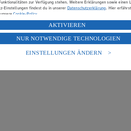
Funktionalitäten zur Verfügung stehen. Weitere Erklärungen sowie einen L
z-Einstellungen findest du in unserer
Datenschutzerklärung
. Hier erfährs
 unsere
Cookie-Policy
.
ung deiner personenbezogenen Daten in den USA durch Facebook und Yo
AKTIVIEREN
f „Aktivieren“ klickst, willigst du im Sinne des Art. 49 Abs. 1 Satz 1 lit
NUR NOTWENDIGE TECHNOLOGIEN
deine Daten in den USA verarbeitet werden. Der EuGH sieht die USA als 
 europäischen Standards nicht angemessenen Datenschutzniveau an. Es b
es Zugriffs durch US-amerikanische Behörden.
EINSTELLUNGEN ÄNDERN
nen zum Herausgeber der Seite findest du im
Impressum