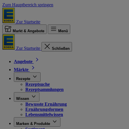
Zum Hauptbereich springen
Zur Startseite
Markt & Angebote
Menü
Zur Startseite
Schließen
Angebote
Märkte
Rezepte
Rezeptsuche
Rezeptsammlungen
Wissen
Bewusste Ernährung
Ernährungsformen
Lebensmittelwissen
Marken & Produkte