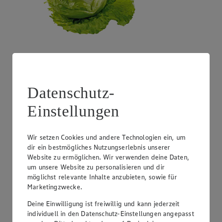
Angebot:
Costa Rica - Bananen
1.99
Festpreis von 1.99€
Datenschutz-
1 kg
Einstellungen
Wir setzen Cookies und andere Technologien ein, um
dir ein bestmögliches Nutzungserlebnis unserer
Website zu ermöglichen. Wir verwenden deine Daten,
um unsere Website zu personalisieren und dir
möglichst relevante Inhalte anzubieten, sowie für
Marketingzwecke.
Deine Einwilligung ist freiwillig und kann jederzeit
individuell in den Datenschutz-Einstellungen angepasst