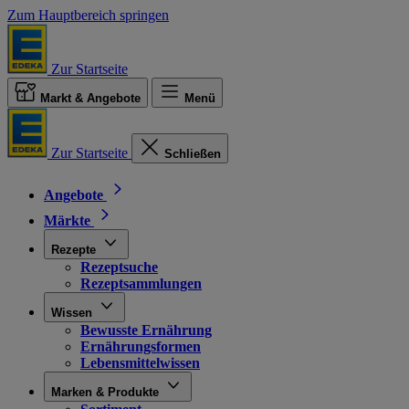
Zum Hauptbereich springen
Zur Startseite
Markt & Angebote
Menü
Zur Startseite
Schließen
Angebote
Märkte
Rezepte
Rezeptsuche
Rezeptsammlungen
Wissen
Bewusste Ernährung
Ernährungsformen
Lebensmittelwissen
Marken & Produkte