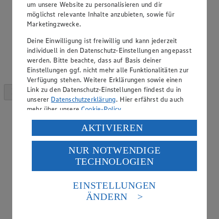
um unsere Website zu personalisieren und dir
möglichst relevante Inhalte anzubieten, sowie für
Marketingzwecke.
Deine Einwilligung ist freiwillig und kann jederzeit
individuell in den Datenschutz-Einstellungen angepasst
werden. Bitte beachte, dass auf Basis deiner
Einstellungen ggf. nicht mehr alle Funktionalitäten zur
Verfügung stehen. Weitere Erklärungen sowie einen
Link zu den Datenschutz-Einstellungen findest du in
unserer
Datenschutzerklärung
. Hier erfährst du auch
mehr über unsere
Cookie-Policy
.
Verarbeitung deiner personenbezogenen Daten in den
AKTIVIEREN
USA durch Facebook und YouTube:
NUR NOTWENDIGE
Wenn du auf „Aktivieren“ klickst, willigst du im Sinne
TECHNOLOGIEN
des Art. 49 Abs. 1 Satz 1 lit. a) DSGVO ein, dass deine
Daten in den USA verarbeitet werden. Der EuGH sieht
die USA als Land mit einem nach europäischen
EINSTELLUNGEN
Standards nicht angemessenen Datenschutzniveau an.
ÄNDERN
Es besteht das Risiko eines Zugriffs durch US-
amerikanische Behörden.