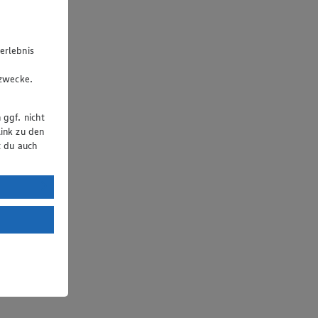
erlebnis
u
gzwecke.
 ggf. nicht
ink zu den
t du auch
uTube:
. a) DSGVO
Land mit
esteht das