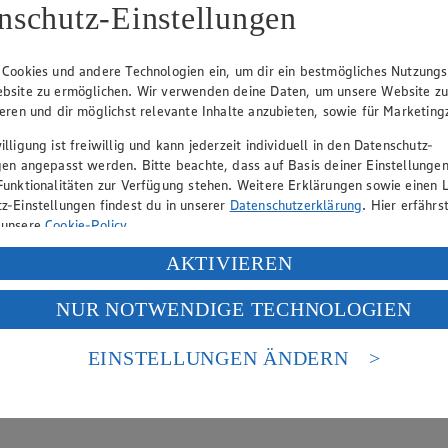
hen
nschutz-Einstellungen
lätterkatalog an.
 Cookies und andere Technologien ein, um dir ein bestmögliches Nutzungs
bsite zu ermöglichen. Wir verwenden deine Daten, um unsere Website z
ieren und dir möglichst relevante Inhalte anzubieten, sowie für Marketin
lligung ist freiwillig und kann jederzeit individuell in den Datenschutz-
gen angepasst werden. Bitte beachte, dass auf Basis deiner Einstellungen
Funktionalitäten zur Verfügung stehen. Weitere Erklärungen sowie einen L
z-Einstellungen findest du in unserer
Datenschutzerklärung
. Hier erfährs
 unsere
Cookie-Policy
.
ung deiner personenbezogenen Daten in den USA durch Facebook und Yo
AKTIVIEREN
f „Aktivieren“ klickst, willigst du im Sinne des Art. 49 Abs. 1 Satz 1 lit
NUR NOTWENDIGE TECHNOLOGIEN
deine Daten in den USA verarbeitet werden. Der EuGH sieht die USA als 
 europäischen Standards nicht angemessenen Datenschutzniveau an. Es b
es Zugriffs durch US-amerikanische Behörden.
EINSTELLUNGEN ÄNDERN
nen zum Herausgeber der Seite findest du im
Impressum