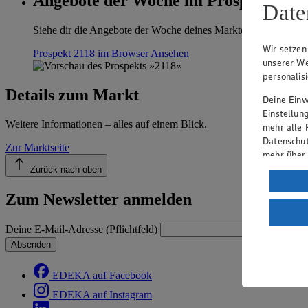
Angebote der Woche im Prospekt anse
Date
Siehe dir die Angebote der Woche deines Marktes im digitalen B
Wir setzen
Prospekt 2118 im Browser
Ansehen
unserer We
personalis
Details zum Markt
Deine Einwi
Einstellun
Weitere Informationen – alles auf einem Blick.
mehr alle 
Datenschut
Zur Marktseite
mehr über
Zurück nach oben
Verarbeit
Zum Newsletter anmelden
Wenn du au
ein, dass 
einem nach
Deine E-Mail-Adresse (Pflichtfeld)
Risiko ein
Absenden
Informatio
EDEKA auf Facebook
EDEKA auf Instagram