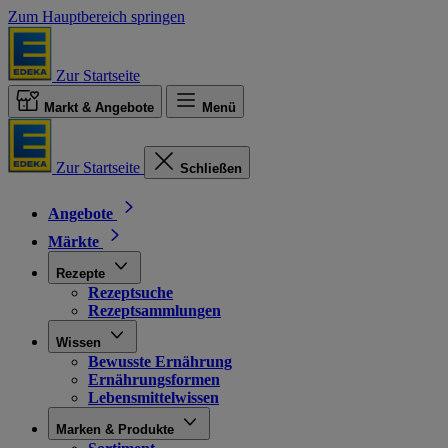
Zum Hauptbereich springen
Zur Startseite
Markt & Angebote
Menü
Zur Startseite
Schließen
Angebote
Märkte
Rezepte
Rezeptsuche
Rezeptsammlungen
Wissen
Bewusste Ernährung
Ernährungsformen
Lebensmittelwissen
Marken & Produkte