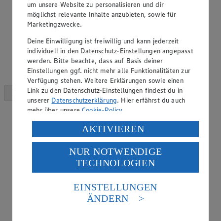
um unsere Website zu personalisieren und dir
möglichst relevante Inhalte anzubieten, sowie für
Marketingzwecke.
Deine Einwilligung ist freiwillig und kann jederzeit
individuell in den Datenschutz-Einstellungen angepasst
werden. Bitte beachte, dass auf Basis deiner
Einstellungen ggf. nicht mehr alle Funktionalitäten zur
Verfügung stehen. Weitere Erklärungen sowie einen
Link zu den Datenschutz-Einstellungen findest du in
unserer
Datenschutzerklärung
. Hier erfährst du auch
mehr über unsere
Cookie-Policy
.
Verarbeitung deiner personenbezogenen Daten in den
AKTIVIEREN
USA durch Facebook und YouTube:
NUR NOTWENDIGE
Wenn du auf „Aktivieren“ klickst, willigst du im Sinne
TECHNOLOGIEN
des Art. 49 Abs. 1 Satz 1 lit. a) DSGVO ein, dass deine
Daten in den USA verarbeitet werden. Der EuGH sieht
die USA als Land mit einem nach europäischen
EINSTELLUNGEN
Standards nicht angemessenen Datenschutzniveau an.
ÄNDERN
Es besteht das Risiko eines Zugriffs durch US-
amerikanische Behörden.