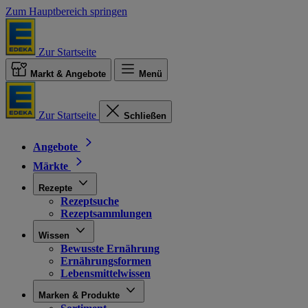
Zum Hauptbereich springen
Zur Startseite
Markt & Angebote
Menü
Zur Startseite
Schließen
Angebote
Märkte
Rezepte
Rezeptsuche
Rezeptsammlungen
Wissen
Bewusste Ernährung
Ernährungsformen
Lebensmittelwissen
Marken & Produkte