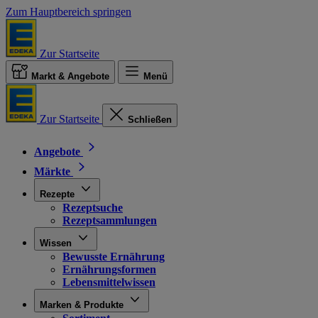
Zum Hauptbereich springen
Zur Startseite
Markt & Angebote
Menü
Zur Startseite
Schließen
Angebote
Märkte
Rezepte
Rezeptsuche
Rezeptsammlungen
Wissen
Bewusste Ernährung
Ernährungsformen
Lebensmittelwissen
Marken & Produkte