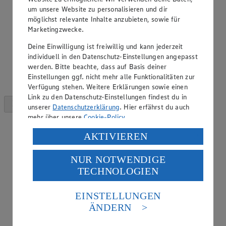
um unsere Website zu personalisieren und dir
möglichst relevante Inhalte anzubieten, sowie für
Marketingzwecke.
Deine Einwilligung ist freiwillig und kann jederzeit
individuell in den Datenschutz-Einstellungen angepasst
werden. Bitte beachte, dass auf Basis deiner
Einstellungen ggf. nicht mehr alle Funktionalitäten zur
Verfügung stehen. Weitere Erklärungen sowie einen
Link zu den Datenschutz-Einstellungen findest du in
unserer
Datenschutzerklärung
. Hier erfährst du auch
mehr über unsere
Cookie-Policy
.
Verarbeitung deiner personenbezogenen Daten in den
AKTIVIEREN
USA durch Facebook und YouTube:
NUR NOTWENDIGE
Wenn du auf „Aktivieren“ klickst, willigst du im Sinne
TECHNOLOGIEN
des Art. 49 Abs. 1 Satz 1 lit. a) DSGVO ein, dass deine
Daten in den USA verarbeitet werden. Der EuGH sieht
die USA als Land mit einem nach europäischen
EINSTELLUNGEN
Standards nicht angemessenen Datenschutzniveau an.
ÄNDERN
Es besteht das Risiko eines Zugriffs durch US-
amerikanische Behörden.