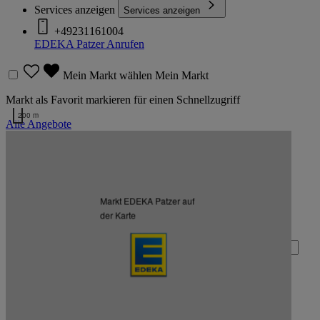
Services anzeigen
Services anzeigen
+49231161004
EDEKA Patzer
Anrufen
Mein Markt wählen
Mein Markt
Markt als Favorit markieren für einen Schnellzugriff
200 m
Alle Angebote
Kartendaten werden geladen …
Zurück nach oben
Markt EDEKA Patzer auf
Zum Newsletter anmelden
der Karte
Deine E-Mail-Adresse (Pflichtfeld)
Absenden
EDEKA auf Facebook
EDEKA auf Instagram