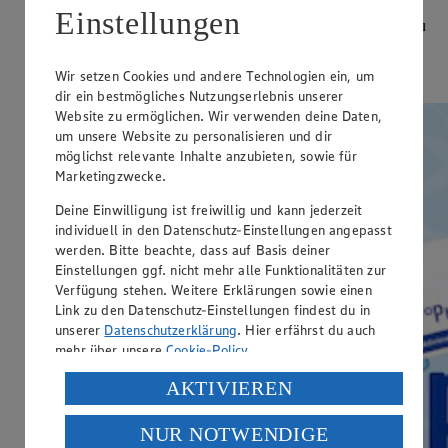
Einstellungen
Entdecke genau dein Angebot. Genau deine Vielfalt. Genau
deine Frische - zu genau deinem Preis.
Wir setzen Cookies und andere Technologien ein, um
Genau hier
dir ein bestmögliches Nutzungserlebnis unserer
Website zu ermöglichen. Wir verwenden deine Daten,
um unsere Website zu personalisieren und dir
möglichst relevante Inhalte anzubieten, sowie für
Marketingzwecke.
Deine Einwilligung ist freiwillig und kann jederzeit
individuell in den Datenschutz-Einstellungen angepasst
werden. Bitte beachte, dass auf Basis deiner
Einstellungen ggf. nicht mehr alle Funktionalitäten zur
Verfügung stehen. Weitere Erklärungen sowie einen
Link zu den Datenschutz-Einstellungen findest du in
unserer
Datenschutzerklärung
. Hier erfährst du auch
mehr über unsere
Cookie-Policy
.
Verarbeitung deiner personenbezogenen Daten in den
AKTIVIEREN
USA durch Facebook und YouTube:
NUR NOTWENDIGE
Wenn du auf „Aktivieren“ klickst, willigst du im Sinne