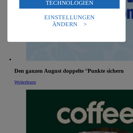
TECHNOLOGIEN
des Art. 49 Abs. 1 Satz 1 lit. a) DSGVO ein, dass deine
Daten in den USA verarbeitet werden. Der EuGH sieht
die USA als Land mit einem nach europäischen
EINSTELLUNGEN
Standards nicht angemessenen Datenschutzniveau an.
ÄNDERN
Es besteht das Risiko eines Zugriffs durch US-
amerikanische Behörden.
Informationen zum Herausgeber der Seite findest du
im
Impressum
Den ganzen August doppelte °Punkte sichern
Weiterlesen