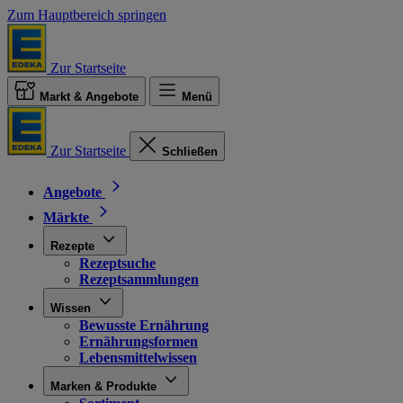
Zum Hauptbereich springen
Zur Startseite
Markt & Angebote
Menü
Zur Startseite
Schließen
Angebote
Märkte
Rezepte
Rezeptsuche
Rezeptsammlungen
Wissen
Bewusste Ernährung
Ernährungsformen
Lebensmittelwissen
Marken & Produkte