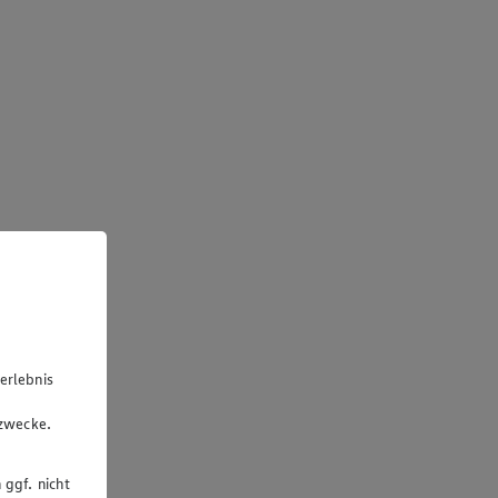
erlebnis
u
gzwecke.
 ggf. nicht