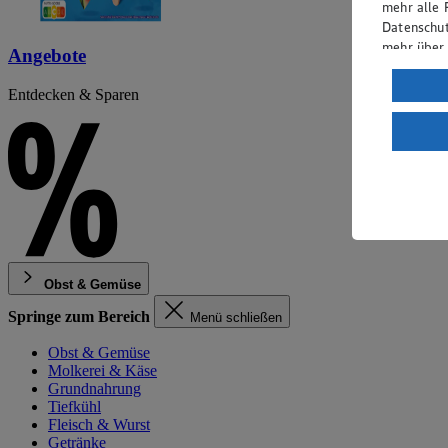
mehr alle 
Datenschut
mehr über
Angebote
Verarbeit
Entdecken & Sparen
Wenn du au
ein, dass 
einem nach
Risiko ein
Informatio
Obst & Gemüse
Springe zum Bereich
Menü schließen
Obst & Gemüse
Molkerei & Käse
Grundnahrung
Tiefkühl
Fleisch & Wurst
Getränke