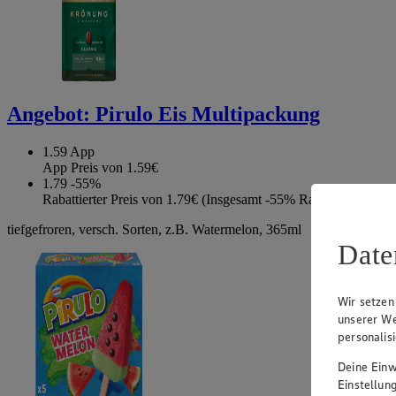
Angebot:
Pirulo Eis Multipackung
1.59
App
App Preis von 1.59€
1.79
-55%
Rabattierter Preis von 1.79€ (Insgesamt -55% Rabatt)
tiefgefroren, versch. Sorten, z.B. Watermelon, 365ml
Date
Wir setzen
unserer We
personalis
Deine Einwi
Einstellun