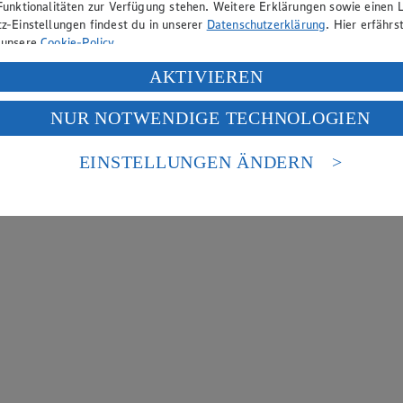
Funktionalitäten zur Verfügung stehen. Weitere Erklärungen sowie einen L
z-Einstellungen findest du in unserer
Datenschutzerklärung
. Hier erfährs
 unsere
Cookie-Policy
.
ung deiner personenbezogenen Daten in den USA durch Facebook und Yo
AKTIVIEREN
f „Aktivieren“ klickst, willigst du im Sinne des Art. 49 Abs. 1 Satz 1 lit
NUR NOTWENDIGE TECHNOLOGIEN
deine Daten in den USA verarbeitet werden. Der EuGH sieht die USA als 
 europäischen Standards nicht angemessenen Datenschutzniveau an. Es b
es Zugriffs durch US-amerikanische Behörden.
EINSTELLUNGEN ÄNDERN
nen zum Herausgeber der Seite findest du im
Impressum