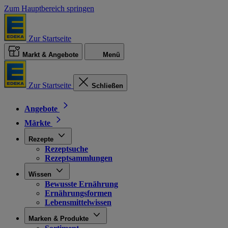
Zum Hauptbereich springen
Zur Startseite
Markt & Angebote
Menü
Zur Startseite
Schließen
Angebote
Märkte
Rezepte
Rezeptsuche
Rezeptsammlungen
Wissen
Bewusste Ernährung
Ernährungsformen
Lebensmittelwissen
Marken & Produkte