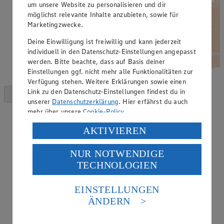
um unsere Website zu personalisieren und dir
möglichst relevante Inhalte anzubieten, sowie für
Marketingzwecke.
Deine Einwilligung ist freiwillig und kann jederzeit
individuell in den Datenschutz-Einstellungen angepasst
werden. Bitte beachte, dass auf Basis deiner
Einstellungen ggf. nicht mehr alle Funktionalitäten zur
Verfügung stehen. Weitere Erklärungen sowie einen
Link zu den Datenschutz-Einstellungen findest du in
unserer
Datenschutzerklärung
. Hier erfährst du auch
mehr über unsere
Cookie-Policy
.
Verarbeitung deiner personenbezogenen Daten in den
AKTIVIEREN
USA durch Facebook und YouTube:
NUR NOTWENDIGE
Wenn du auf „Aktivieren“ klickst, willigst du im Sinne
TECHNOLOGIEN
des Art. 49 Abs. 1 Satz 1 lit. a) DSGVO ein, dass deine
Daten in den USA verarbeitet werden. Der EuGH sieht
die USA als Land mit einem nach europäischen
EINSTELLUNGEN
Standards nicht angemessenen Datenschutzniveau an.
ÄNDERN
Es besteht das Risiko eines Zugriffs durch US-
amerikanische Behörden.