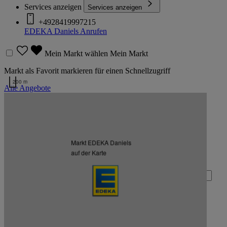
Services anzeigen
Services anzeigen
+4928419997215
EDEKA Daniels
Anrufen
Mein Markt wählen
Mein Markt
Markt als Favorit markieren für einen Schnellzugriff
200 m
Alle Angebote
Kartendaten werden geladen …
Zurück nach oben
Markt EDEKA Daniels
Zum Newsletter anmelden
auf der Karte
Deine E-Mail-Adresse (Pflichtfeld)
Absenden
EDEKA auf Facebook
EDEKA auf Instagram