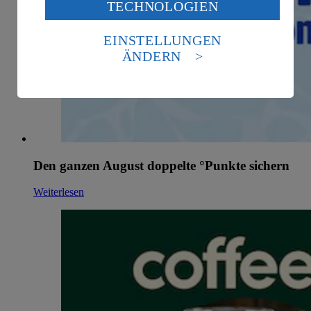
TECHNOLOGIEN
des Art. 49 Abs. 1 Satz 1 lit. a) DSGVO ein, dass deine
Daten in den USA verarbeitet werden. Der EuGH sieht
die USA als Land mit einem nach europäischen
EINSTELLUNGEN
Standards nicht angemessenen Datenschutzniveau an.
ÄNDERN
Es besteht das Risiko eines Zugriffs durch US-
amerikanische Behörden.
Informationen zum Herausgeber der Seite findest du
im
Impressum
Den ganzen August doppelte °Punkte sichern
Weiterlesen