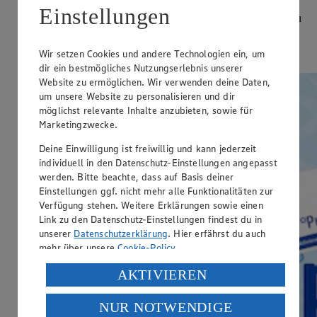
Einstellungen
Entdecke genau dein Angebot. Genau deine Vielfalt. Genau
deine Frische - zu genau deinem Preis.
Wir setzen Cookies und andere Technologien ein, um
Genau hier
dir ein bestmögliches Nutzungserlebnis unserer
Website zu ermöglichen. Wir verwenden deine Daten,
um unsere Website zu personalisieren und dir
möglichst relevante Inhalte anzubieten, sowie für
Marketingzwecke.
Deine Einwilligung ist freiwillig und kann jederzeit
individuell in den Datenschutz-Einstellungen angepasst
werden. Bitte beachte, dass auf Basis deiner
Einstellungen ggf. nicht mehr alle Funktionalitäten zur
Verfügung stehen. Weitere Erklärungen sowie einen
Link zu den Datenschutz-Einstellungen findest du in
unserer
Datenschutzerklärung
. Hier erfährst du auch
mehr über unsere
Cookie-Policy
.
Verarbeitung deiner personenbezogenen Daten in den
AKTIVIEREN
USA durch Facebook und YouTube:
NUR NOTWENDIGE
Wenn du auf „Aktivieren“ klickst, willigst du im Sinne