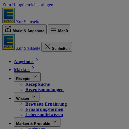
Zum Hauptbereich springen
Zur Startseite
Markt & Angebote
Menü
Zur Startseite
Schließen
Angebote
Märkte
Rezepte
Rezeptsuche
Rezeptsammlungen
Wissen
Bewusste Ernährung
Ernährungsformen
Lebensmittelwissen
Marken & Produkte