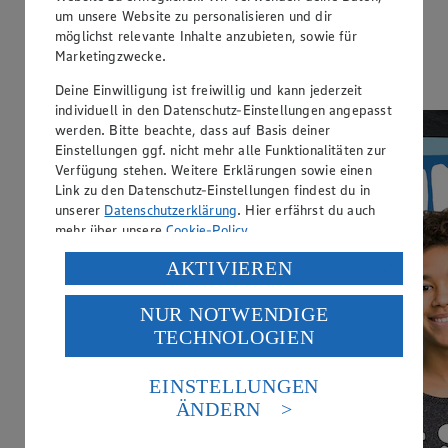
Der rundeste Deal der Woche:
um unsere Website zu personalisieren und dir
möglichst relevante Inhalte anzubieten, sowie für
Gut&Günstig Coffee Balls zum Aktionspreis. Jetzt sparen!
Marketingzwecke.
Hier entlang
Deine Einwilligung ist freiwillig und kann jederzeit
individuell in den Datenschutz-Einstellungen angepasst
werden. Bitte beachte, dass auf Basis deiner
Einstellungen ggf. nicht mehr alle Funktionalitäten zur
Verfügung stehen. Weitere Erklärungen sowie einen
Link zu den Datenschutz-Einstellungen findest du in
unserer
Datenschutzerklärung
. Hier erfährst du auch
mehr über unsere
Cookie-Policy
.
Verarbeitung deiner personenbezogenen Daten in den
AKTIVIEREN
USA durch Facebook und YouTube:
NUR NOTWENDIGE
Wenn du auf „Aktivieren“ klickst, willigst du im Sinne
TECHNOLOGIEN
des Art. 49 Abs. 1 Satz 1 lit. a) DSGVO ein, dass deine
Daten in den USA verarbeitet werden. Der EuGH sieht
die USA als Land mit einem nach europäischen
EINSTELLUNGEN
Standards nicht angemessenen Datenschutzniveau an.
ÄNDERN
Es besteht das Risiko eines Zugriffs durch US-
amerikanische Behörden.