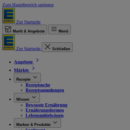
Zum Hauptbereich springen
Zur Startseite
Markt & Angebote
Menü
Zur Startseite
Schließen
Angebote
Märkte
Rezepte
Rezeptsuche
Rezeptsammlungen
Wissen
Bewusste Ernährung
Ernährungsformen
Lebensmittelwissen
Marken & Produkte