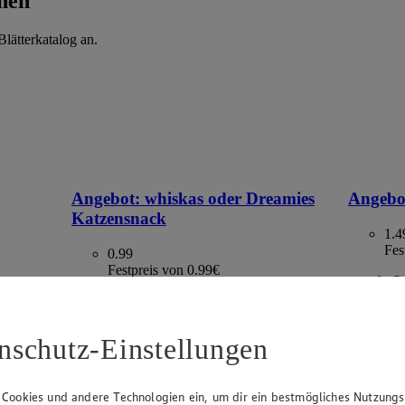
hen
lätterkatalog an.
Angebot:
whiskas oder Dreamies
Angebo
Katzensnack
1.4
Fes
0.99
Festpreis von 0.99€
versch. S
€ 29.80)
lasche,
versch. Sorten, je 40 g - 100 g Beutel /
Becher, (1 kg = ab € 9.90)
nschutz-Einstellungen
 Cookies und andere Technologien ein, um dir ein bestmögliches Nutzungs