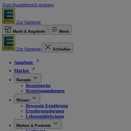
Zum Hauptbereich springen
Zur Startseite
Markt & Angebote
Menü
Zur Startseite
Schließen
Angebote
Märkte
Rezepte
Rezeptsuche
Rezeptsammlungen
Wissen
Bewusste Ernährung
Ernährungsformen
Lebensmittelwissen
Marken & Produkte