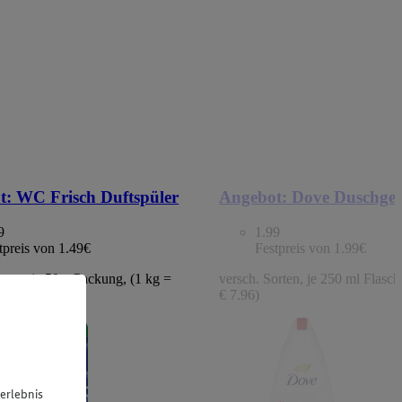
t:
WC Frisch Duftspüler
Angebot:
Dove Duschgel
9
1.99
tpreis von 1.49€
Festpreis von 1.99€
orten, je 50 g Packung, (1 kg =
versch. Sorten, je 250 ml Flasche
€ 7.96)
erlebnis