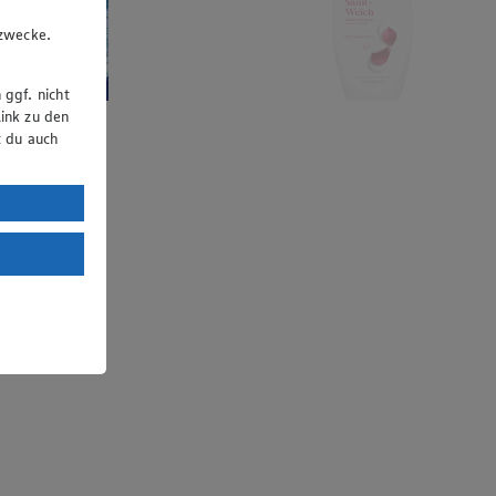
u
gzwecke.
 ggf. nicht
ink zu den
t du auch
uTube:
. a) DSGVO
Land mit
esteht das