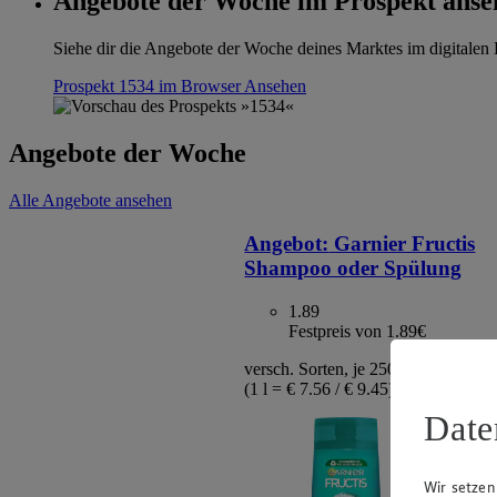
Angebote der Woche im Prospekt anse
Siehe dir die Angebote der Woche deines Marktes im digitalen B
Prospekt 1534 im Browser
Ansehen
Angebote der Woche
Alle Angebote ansehen
Angebot:
Garnier Fructis
Shampoo oder Spülung
1.89
Festpreis von 1.89€
versch. Sorten, je 250 ml / 200 ml F
(1 l = € 7.56 / € 9.45)
Date
Wir setzen