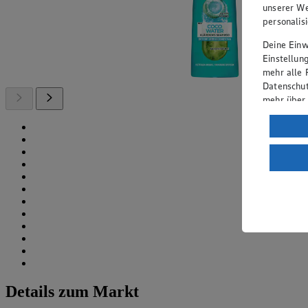
unserer We
personalis
Deine Einwi
Einstellun
mehr alle 
Datenschut
mehr über
Verarbeit
Wenn du au
ein, dass 
einem nach
Risiko ein
Informatio
Details zum Markt