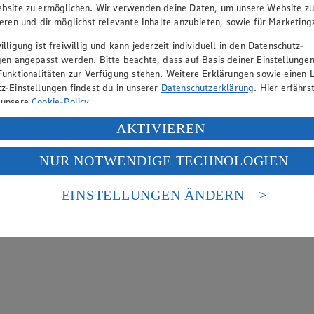
bsite zu ermöglichen. Wir verwenden deine Daten, um unsere Website z
ieren und dir möglichst relevante Inhalte anzubieten, sowie für Marketin
lligung ist freiwillig und kann jederzeit individuell in den Datenschutz-
gen angepasst werden. Bitte beachte, dass auf Basis deiner Einstellungen
Funktionalitäten zur Verfügung stehen. Weitere Erklärungen sowie einen L
z-Einstellungen findest du in unserer
Datenschutzerklärung
. Hier erfährs
 unsere
Cookie-Policy
.
ung deiner personenbezogenen Daten in den USA durch Facebook und Yo
AKTIVIEREN
f „Aktivieren“ klickst, willigst du im Sinne des Art. 49 Abs. 1 Satz 1 lit
NUR NOTWENDIGE TECHNOLOGIEN
deine Daten in den USA verarbeitet werden. Der EuGH sieht die USA als 
 europäischen Standards nicht angemessenen Datenschutzniveau an. Es b
es Zugriffs durch US-amerikanische Behörden.
EINSTELLUNGEN ÄNDERN
nen zum Herausgeber der Seite findest du im
Impressum