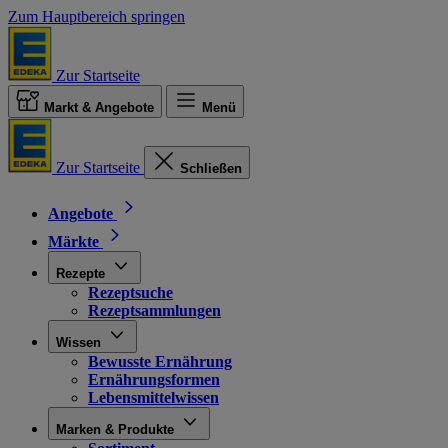
Zum Hauptbereich springen
Zur Startseite
Markt & Angebote
Menü
Zur Startseite
Schließen
Angebote
Märkte
Rezepte
Rezeptsuche
Rezeptsammlungen
Wissen
Bewusste Ernährung
Ernährungsformen
Lebensmittelwissen
Marken & Produkte