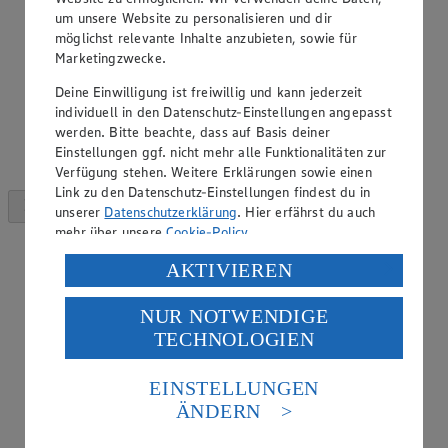
um unsere Website zu personalisieren und dir
möglichst relevante Inhalte anzubieten, sowie für
Marketingzwecke.
Deine Einwilligung ist freiwillig und kann jederzeit
individuell in den Datenschutz-Einstellungen angepasst
werden. Bitte beachte, dass auf Basis deiner
Einstellungen ggf. nicht mehr alle Funktionalitäten zur
Verfügung stehen. Weitere Erklärungen sowie einen
Link zu den Datenschutz-Einstellungen findest du in
unserer
Datenschutzerklärung
. Hier erfährst du auch
mehr über unsere
Cookie-Policy
.
Verarbeitung deiner personenbezogenen Daten in den
AKTIVIEREN
USA durch Facebook und YouTube:
NUR NOTWENDIGE
Wenn du auf „Aktivieren“ klickst, willigst du im Sinne
TECHNOLOGIEN
des Art. 49 Abs. 1 Satz 1 lit. a) DSGVO ein, dass deine
Daten in den USA verarbeitet werden. Der EuGH sieht
die USA als Land mit einem nach europäischen
EINSTELLUNGEN
Standards nicht angemessenen Datenschutzniveau an.
ÄNDERN
Es besteht das Risiko eines Zugriffs durch US-
amerikanische Behörden.