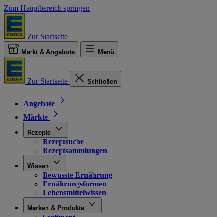
Zum Hauptbereich springen
Zur Startseite
Markt & Angebote
Menü
Zur Startseite
Schließen
Angebote
Märkte
Rezepte
Rezeptsuche
Rezeptsammlungen
Wissen
Bewusste Ernährung
Ernährungsformen
Lebensmittelwissen
Marken & Produkte