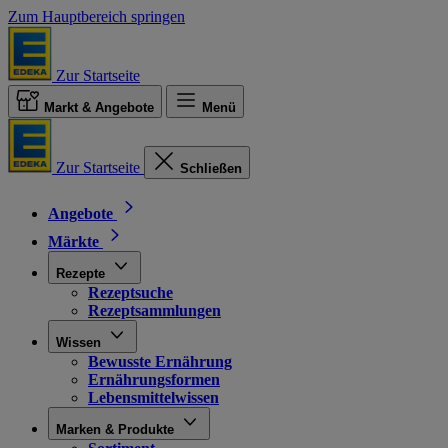
Zum Hauptbereich springen
Zur Startseite
Markt & Angebote
Menü
Zur Startseite
Schließen
Angebote
Märkte
Rezepte
Rezeptsuche
Rezeptsammlungen
Wissen
Bewusste Ernährung
Ernährungsformen
Lebensmittelwissen
Marken & Produkte