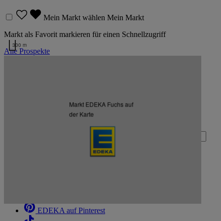
Mein Markt wählen
Mein Markt
Markt als Favorit markieren für einen Schnellzugriff
300 m
Alle Prospekte
Kartendaten werden geladen …
Zurück nach oben
Markt EDEKA Fuchs auf
Zum Newsletter anmelden
der Karte
Deine E-Mail-Adresse (Pflichtfeld)
Absenden
EDEKA auf Facebook
EDEKA auf Instagram
EDEKA auf Linkedin
EDEKA auf Pinterest