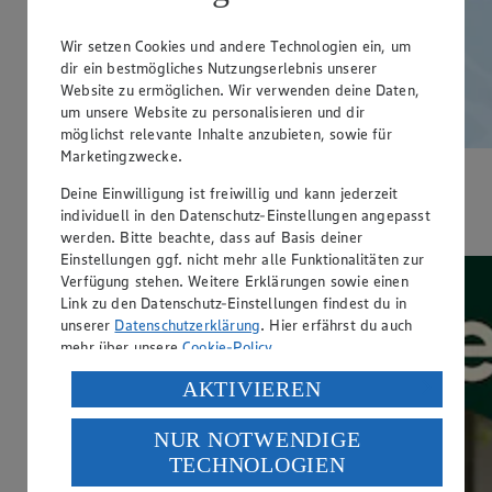
Wir setzen Cookies und andere Technologien ein, um
dir ein bestmögliches Nutzungserlebnis unserer
Website zu ermöglichen. Wir verwenden deine Daten,
um unsere Website zu personalisieren und dir
möglichst relevante Inhalte anzubieten, sowie für
Marketingzwecke.
Den ganzen August doppelte °Punkte sichern
Deine Einwilligung ist freiwillig und kann jederzeit
individuell in den Datenschutz-Einstellungen angepasst
Weiterlesen
werden. Bitte beachte, dass auf Basis deiner
Einstellungen ggf. nicht mehr alle Funktionalitäten zur
Verfügung stehen. Weitere Erklärungen sowie einen
Link zu den Datenschutz-Einstellungen findest du in
unserer
Datenschutzerklärung
. Hier erfährst du auch
mehr über unsere
Cookie-Policy
.
Verarbeitung deiner personenbezogenen Daten in den
AKTIVIEREN
USA durch Facebook und YouTube:
NUR NOTWENDIGE
Wenn du auf „Aktivieren“ klickst, willigst du im Sinne
TECHNOLOGIEN
des Art. 49 Abs. 1 Satz 1 lit. a) DSGVO ein, dass deine
Daten in den USA verarbeitet werden. Der EuGH sieht