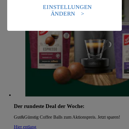
die USA als Land mit einem nach europäischen
EINSTELLUNGEN
Standards nicht angemessenen Datenschutzniveau an.
ÄNDERN
Es besteht das Risiko eines Zugriffs durch US-
amerikanische Behörden.
Informationen zum Herausgeber der Seite findest du
im
Impressum
Der rundeste Deal der Woche:
Gut&Günstig Coffee Balls zum Aktionspreis. Jetzt sparen!
Hier entlang