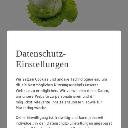
Angebot:
Costa Rica - Bananen
Datenschutz-
1.99
Festpreis von 1.99€
Einstellungen
1 kg
Wir setzen Cookies und andere Technologien ein, um
dir ein bestmögliches Nutzungserlebnis unserer
Website zu ermöglichen. Wir verwenden deine Daten,
um unsere Website zu personalisieren und dir
möglichst relevante Inhalte anzubieten, sowie für
Marketingzwecke.
Deine Einwilligung ist freiwillig und kann jederzeit
individuell in den Datenschutz-Einstellungen angepasst