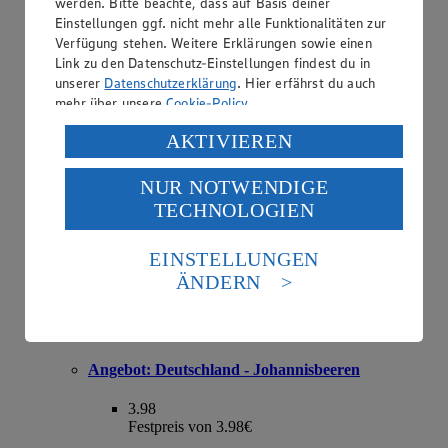
werden. Bitte beachte, dass auf Basis deiner
Einstellungen ggf. nicht mehr alle Funktionalitäten zur
Angebot:
Deutschland - Bio-Rispentomaten
Verfügung stehen. Weitere Erklärungen sowie einen
Link zu den Datenschutz-Einstellungen findest du in
2.49
unserer
Datenschutzerklärung
. Hier erfährst du auch
Festpreis von 2.49€
mehr über unsere
Cookie-Policy
.
Klasse II, 500 g Schale, (1 kg = € 4.98)
Verarbeitung deiner personenbezogenen Daten in den
AKTIVIEREN
USA durch Facebook und YouTube:
NUR NOTWENDIGE
Wenn du auf „Aktivieren“ klickst, willigst du im Sinne
TECHNOLOGIEN
des Art. 49 Abs. 1 Satz 1 lit. a) DSGVO ein, dass deine
Daten in den USA verarbeitet werden. Der EuGH sieht
die USA als Land mit einem nach europäischen
EINSTELLUNGEN
Standards nicht angemessenen Datenschutzniveau an.
ÄNDERN
Es besteht das Risiko eines Zugriffs durch US-
amerikanische Behörden.
Informationen zum Herausgeber der Seite findest du
im
Impressum
Angebot:
Deutschland - Johannisbeeren
3.98
Festpreis von 3.98€