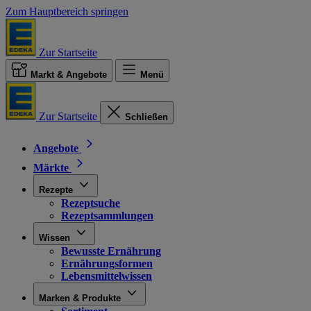
Zum Hauptbereich springen
Zur Startseite
Markt & Angebote
Menü
Zur Startseite
Schließen
Angebote
Märkte
Rezepte
Rezeptsuche
Rezeptsammlungen
Wissen
Bewusste Ernährung
Ernährungsformen
Lebensmittelwissen
Marken & Produkte