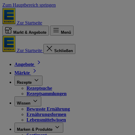
Zum Hauptbereich springen
Zur Startseite
Markt & Angebote
Menü
Zur Startseite
Schließen
Angebote
Märkte
Rezepte
Rezeptsuche
Rezeptsammlungen
Wissen
Bewusste Ernährung
Ernährungsformen
Lebensmittelwissen
Marken & Produkte