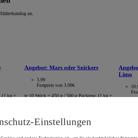
hen
lätterkatalog an.
e
Angebot:
Mars oder Snickers
Angebo
Limo
3.99
Festpreis von 3.99€
10.
Fes
, (1 kg =
je 10 Stück = 450 g / 500 g Packung, (1 kg =
€ 8.87 / € 7.98)
teilweise 
Kasten = 2
€ 1.10)
nschutz-Einstellungen
 Cookies und andere Technologien ein, um dir ein bestmögliches Nutzungs