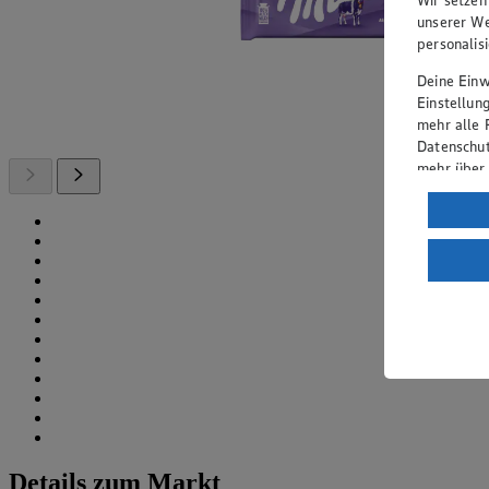
unserer We
personalis
Deine Einwi
Einstellun
mehr alle 
Datenschut
mehr über
Verarbeit
Wenn du au
ein, dass 
einem nach
Risiko ein
Informatio
Details zum Markt