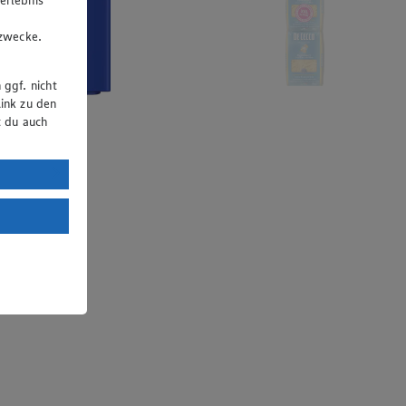
u
gzwecke.
 ggf. nicht
ink zu den
t du auch
uTube:
. a) DSGVO
Land mit
esteht das