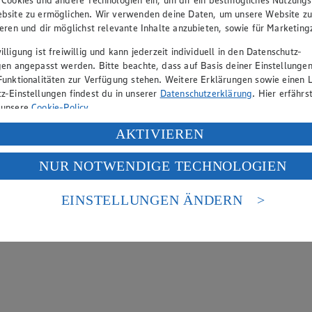
bsite zu ermöglichen. Wir verwenden deine Daten, um unsere Website z
ieren und dir möglichst relevante Inhalte anzubieten, sowie für Marketin
lligung ist freiwillig und kann jederzeit individuell in den Datenschutz-
gen angepasst werden. Bitte beachte, dass auf Basis deiner Einstellungen
Funktionalitäten zur Verfügung stehen. Weitere Erklärungen sowie einen L
z-Einstellungen findest du in unserer
Datenschutzerklärung
. Hier erfährs
 unsere
Cookie-Policy
.
ung deiner personenbezogenen Daten in den USA durch Facebook und Yo
AKTIVIEREN
f „Aktivieren“ klickst, willigst du im Sinne des Art. 49 Abs. 1 Satz 1 lit
NUR NOTWENDIGE TECHNOLOGIEN
deine Daten in den USA verarbeitet werden. Der EuGH sieht die USA als 
 europäischen Standards nicht angemessenen Datenschutzniveau an. Es b
es Zugriffs durch US-amerikanische Behörden.
EINSTELLUNGEN ÄNDERN
nen zum Herausgeber der Seite findest du im
Impressum