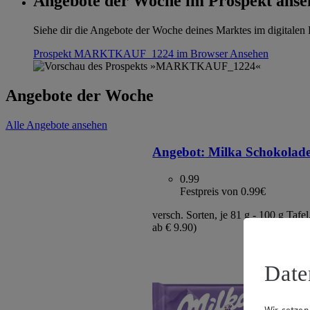
Angebote der Woche im Prospekt anse
Siehe dir die Angebote der Woche deines Marktes im digitalen B
Prospekt MARKTKAUF_1224 im Browser
Ansehen
Angebote der Woche
Alle Angebote ansehen
Angebot:
Milka Schokolad
0.99
Festpreis von 0.99€
versch. Sorten, je 81 g - 100 g Tafel
ab € 9.90)
Date
Wir setzen