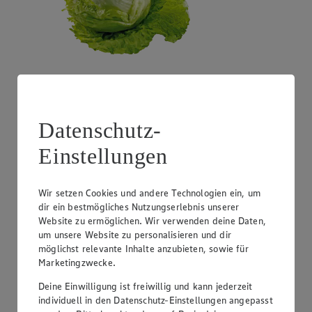
Angebot:
Costa Rica - Bananen
1.99
Datenschutz-
Festpreis von 1.99€
Einstellungen
1 kg
Wir setzen Cookies und andere Technologien ein, um
dir ein bestmögliches Nutzungserlebnis unserer
Website zu ermöglichen. Wir verwenden deine Daten,
um unsere Website zu personalisieren und dir
möglichst relevante Inhalte anzubieten, sowie für
Marketingzwecke.
Deine Einwilligung ist freiwillig und kann jederzeit
individuell in den Datenschutz-Einstellungen angepasst