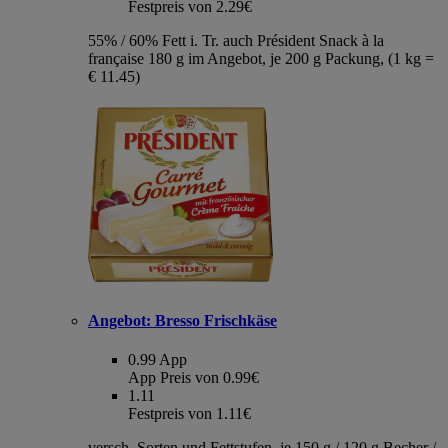
Festpreis von 2.29€
55% / 60% Fett i. Tr. auch Président Snack à la
française 180 g im Angebot, je 200 g Packung, (1 kg =
€ 11.45)
Angebot:
Bresso Frischkäse
0.99
App
App Preis von 0.99€
1.11
Festpreis von 1.11€
versch. Sorten und Fettstufen, je 150 g / 120 g Becher /