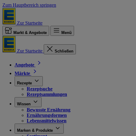
Zum Hauptbereich springen
Zur Startseite
Markt & Angebote
Menü
Zur Startseite
Schließen
Angebote
Märkte
Rezepte
Rezeptsuche
Rezeptsammlungen
Wissen
Bewusste Ernährung
Ernährungsformen
Lebensmittelwissen
Marken & Produkte