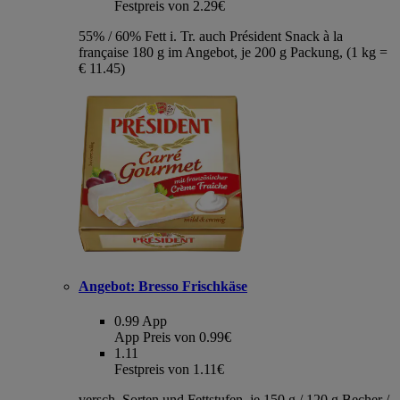
Festpreis von 2.29€
55% / 60% Fett i. Tr. auch Président Snack à la
française 180 g im Angebot, je 200 g Packung, (1 kg =
€ 11.45)
Angebot:
Bresso Frischkäse
0.99
App
App Preis von 0.99€
1.11
Festpreis von 1.11€
versch. Sorten und Fettstufen, je 150 g / 120 g Becher /