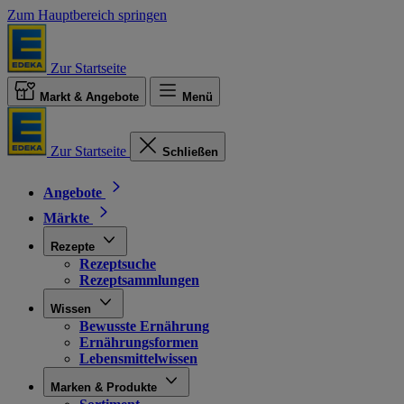
Zum Hauptbereich springen
Zur Startseite
Markt & Angebote
Menü
Zur Startseite
Schließen
Angebote
Märkte
Rezepte
Rezeptsuche
Rezeptsammlungen
Wissen
Bewusste Ernährung
Ernährungsformen
Lebensmittelwissen
Marken & Produkte