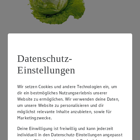
Angebot:
Costa Rica - Bananen
1.99
Datenschutz-
Festpreis von 1.99€
Einstellungen
1 kg
Wir setzen Cookies und andere Technologien ein, um
dir ein bestmögliches Nutzungserlebnis unserer
Website zu ermöglichen. Wir verwenden deine Daten,
um unsere Website zu personalisieren und dir
möglichst relevante Inhalte anzubieten, sowie für
Marketingzwecke.
Deine Einwilligung ist freiwillig und kann jederzeit
individuell in den Datenschutz-Einstellungen angepasst