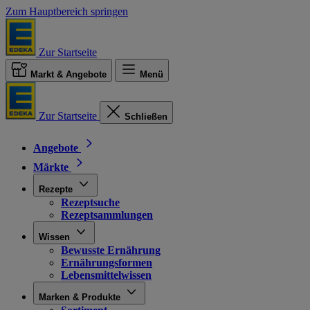
Zum Hauptbereich springen
Zur Startseite
Markt & Angebote
Menü
Zur Startseite
Schließen
Angebote
Märkte
Rezepte
Rezeptsuche
Rezeptsammlungen
Wissen
Bewusste Ernährung
Ernährungsformen
Lebensmittelwissen
Marken & Produkte