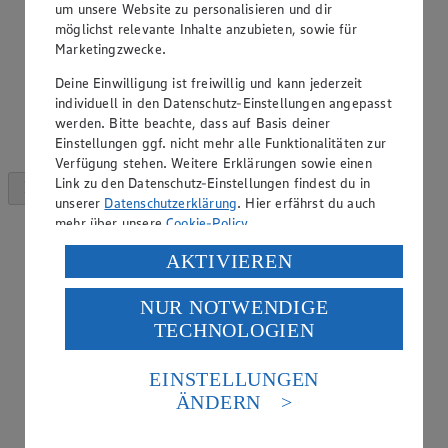
um unsere Website zu personalisieren und dir
möglichst relevante Inhalte anzubieten, sowie für
Marketingzwecke.
Deine Einwilligung ist freiwillig und kann jederzeit
individuell in den Datenschutz-Einstellungen angepasst
werden. Bitte beachte, dass auf Basis deiner
Einstellungen ggf. nicht mehr alle Funktionalitäten zur
Verfügung stehen. Weitere Erklärungen sowie einen
Link zu den Datenschutz-Einstellungen findest du in
unserer
Datenschutzerklärung
. Hier erfährst du auch
mehr über unsere
Cookie-Policy
.
Verarbeitung deiner personenbezogenen Daten in den
AKTIVIEREN
USA durch Facebook und YouTube:
NUR NOTWENDIGE
Wenn du auf „Aktivieren“ klickst, willigst du im Sinne
TECHNOLOGIEN
des Art. 49 Abs. 1 Satz 1 lit. a) DSGVO ein, dass deine
Daten in den USA verarbeitet werden. Der EuGH sieht
die USA als Land mit einem nach europäischen
EINSTELLUNGEN
Standards nicht angemessenen Datenschutzniveau an.
ÄNDERN
Es besteht das Risiko eines Zugriffs durch US-
amerikanische Behörden.