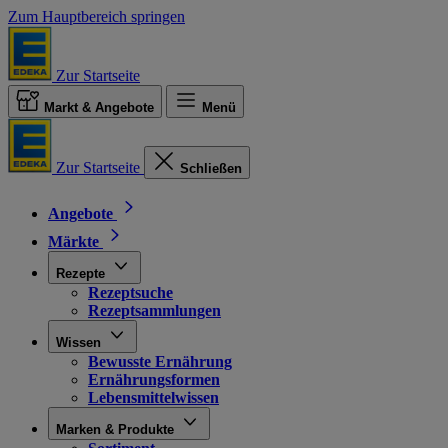
Zum Hauptbereich springen
Zur Startseite
Markt & Angebote
Menü
Zur Startseite
Schließen
Angebote
Märkte
Rezepte
Rezeptsuche
Rezeptsammlungen
Wissen
Bewusste Ernährung
Ernährungsformen
Lebensmittelwissen
Marken & Produkte