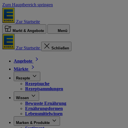
Zum Hauptbereich springen
Zur Startseite
Markt & Angebote
Menü
Zur Startseite
Schließen
Angebote
Märkte
Rezepte
Rezeptsuche
Rezeptsammlungen
Wissen
Bewusste Ernährung
Ernährungsformen
Lebensmittelwissen
Marken & Produkte