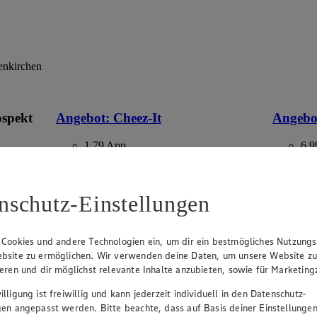
enkirchen
ospekt
Angebot:
Cheez-It
Angebo
1.79
App
6.9
App Preis von 1.79€
Fes
eines
1.99
an.
10,5% Vol
Festpreis von 1.99€
(1 l = € 1
nschutz-Einstellungen
n
versch. Sorten, je 120 g Beutel, (1 kg =
€ 16.58)
 Cookies und andere Technologien ein, um dir ein bestmögliches Nutzungs
bsite zu ermöglichen. Wir verwenden deine Daten, um unsere Website z
ieren und dir möglichst relevante Inhalte anzubieten, sowie für Marketin
lligung ist freiwillig und kann jederzeit individuell in den Datenschutz-
gen angepasst werden. Bitte beachte, dass auf Basis deiner Einstellungen