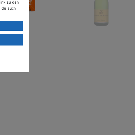
ink zu den
t du auch
uTube:
. a) DSGVO
Land mit
esteht das