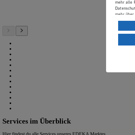
mehr alle 
Datenschut
mehr über
Verarbeit
Wenn du au
ein, dass 
einem nach
Risiko ein
Informatio
Services im Überblick
Hier findest du alle Services unseres EDEKA Marktes.