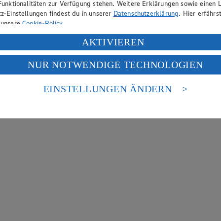
Funktionalitäten zur Verfügung stehen. Weitere Erklärungen sowie einen L
z-Einstellungen findest du in unserer
Datenschutzerklärung
. Hier erfährs
 unsere
Cookie-Policy
.
ung deiner personenbezogenen Daten in den USA durch Facebook und Yo
AKTIVIEREN
f „Aktivieren“ klickst, willigst du im Sinne des Art. 49 Abs. 1 Satz 1 lit
NUR NOTWENDIGE TECHNOLOGIEN
deine Daten in den USA verarbeitet werden. Der EuGH sieht die USA als 
 europäischen Standards nicht angemessenen Datenschutzniveau an. Es b
es Zugriffs durch US-amerikanische Behörden.
EINSTELLUNGEN ÄNDERN
nen zum Herausgeber der Seite findest du im
Impressum