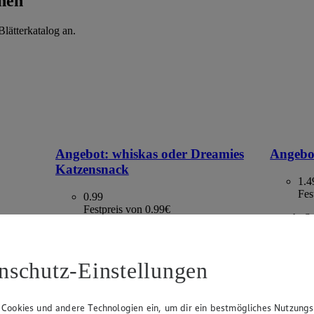
hen
lätterkatalog an.
Angebot:
whiskas oder Dreamies
Angebo
Katzensnack
1.4
Fes
0.99
Festpreis von 0.99€
versch. S
€ 29.80)
lasche,
versch. Sorten, je 40 g - 100 g Beutel /
Becher, (1 kg = ab € 9.90)
nschutz-Einstellungen
 Cookies und andere Technologien ein, um dir ein bestmögliches Nutzungs