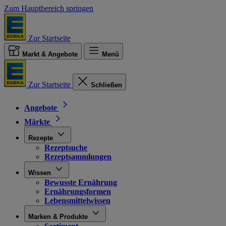
Zum Hauptbereich springen
Zur Startseite
Markt & Angebote
Menü
Zur Startseite
Schließen
Angebote
Märkte
Rezepte
Rezeptsuche
Rezeptsammlungen
Wissen
Bewusste Ernährung
Ernährungsformen
Lebensmittelwissen
Marken & Produkte