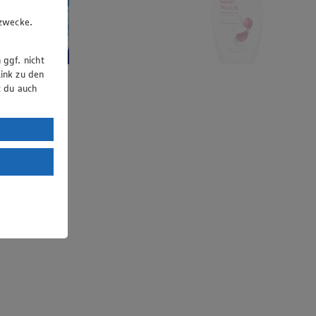
u
gzwecke.
 ggf. nicht
ink zu den
t du auch
uTube:
. a) DSGVO
Land mit
esteht das