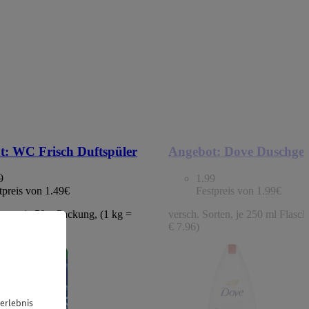
t:
WC Frisch Duftspüler
Angebot:
Dove Duschgel
9
1.99
tpreis von 1.49€
Festpreis von 1.99€
orten, je 50 g Packung, (1 kg =
versch. Sorten, je 250 ml Flasche
€ 7.96)
erlebnis