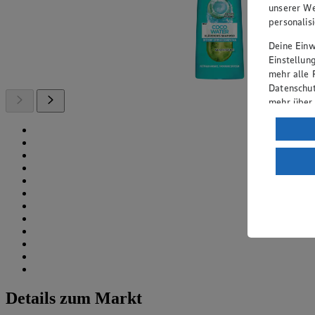
unserer We
personalis
Deine Einwi
Einstellun
mehr alle 
Datenschut
mehr über
Verarbeit
Wenn du au
ein, dass 
einem nach
Risiko ein
Informatio
Details zum Markt