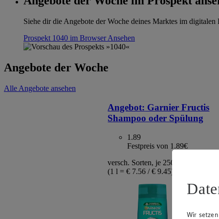
Angebote der Woche im Prospekt anse
Siehe dir die Angebote der Woche deines Marktes im digitalen B
Prospekt 1040 im Browser
Ansehen
Angebote der Woche
Alle Angebote ansehen
Angebot:
Garnier Fructis
Shampoo oder Spülung
1.89
Festpreis von 1.89€
versch. Sorten, je 250 ml / 200 ml F
(1 l = € 7.56 / € 9.45)
Date
Wir setzen