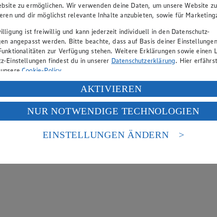
bsite zu ermöglichen. Wir verwenden deine Daten, um unsere Website z
ieren und dir möglichst relevante Inhalte anzubieten, sowie für Marketin
lligung ist freiwillig und kann jederzeit individuell in den Datenschutz-
gen angepasst werden. Bitte beachte, dass auf Basis deiner Einstellungen
Funktionalitäten zur Verfügung stehen. Weitere Erklärungen sowie einen L
z-Einstellungen findest du in unserer
Datenschutzerklärung
. Hier erfährs
 unsere
Cookie-Policy
.
ung deiner personenbezogenen Daten in den USA durch Facebook und Yo
AKTIVIEREN
f „Aktivieren“ klickst, willigst du im Sinne des Art. 49 Abs. 1 Satz 1 lit
NUR NOTWENDIGE TECHNOLOGIEN
deine Daten in den USA verarbeitet werden. Der EuGH sieht die USA als 
 europäischen Standards nicht angemessenen Datenschutzniveau an. Es b
es Zugriffs durch US-amerikanische Behörden.
EINSTELLUNGEN ÄNDERN
nen zum Herausgeber der Seite findest du im
Impressum