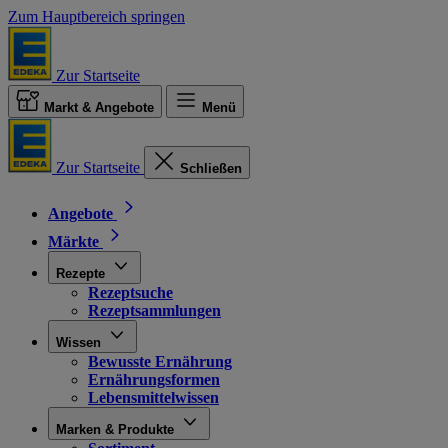
Zum Hauptbereich springen
Zur Startseite
Markt & Angebote
Menü
Zur Startseite
Schließen
Angebote
Märkte
Rezepte
Rezeptsuche
Rezeptsammlungen
Wissen
Bewusste Ernährung
Ernährungsformen
Lebensmittelwissen
Marken & Produkte