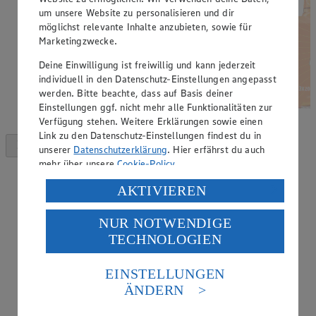
um unsere Website zu personalisieren und dir
möglichst relevante Inhalte anzubieten, sowie für
Marketingzwecke.
Deine Einwilligung ist freiwillig und kann jederzeit
individuell in den Datenschutz-Einstellungen angepasst
werden. Bitte beachte, dass auf Basis deiner
Einstellungen ggf. nicht mehr alle Funktionalitäten zur
Verfügung stehen. Weitere Erklärungen sowie einen
Link zu den Datenschutz-Einstellungen findest du in
unserer
Datenschutzerklärung
. Hier erfährst du auch
mehr über unsere
Cookie-Policy
.
Verarbeitung deiner personenbezogenen Daten in den
AKTIVIEREN
USA durch Facebook und YouTube:
NUR NOTWENDIGE
Wenn du auf „Aktivieren“ klickst, willigst du im Sinne
TECHNOLOGIEN
des Art. 49 Abs. 1 Satz 1 lit. a) DSGVO ein, dass deine
Daten in den USA verarbeitet werden. Der EuGH sieht
die USA als Land mit einem nach europäischen
EINSTELLUNGEN
Standards nicht angemessenen Datenschutzniveau an.
ÄNDERN
Es besteht das Risiko eines Zugriffs durch US-
amerikanische Behörden.