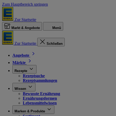
Zum Hauptbereich springen
Zur Startseite
Markt & Angebote
Menü
Zur Startseite
Schließen
Angebote
Märkte
Rezepte
Rezeptsuche
Rezeptsammlungen
Wissen
Bewusste Ernährung
Ernährungsformen
Lebensmittelwissen
Marken & Produkte