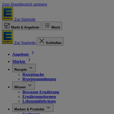
Zum Hauptbereich springen
Zur Startseite
Markt & Angebote
Menü
Zur Startseite
Schließen
Angebote
Märkte
Rezepte
Rezeptsuche
Rezeptsammlungen
Wissen
Bewusste Ernährung
Ernährungsformen
Lebensmittelwissen
Marken & Produkte