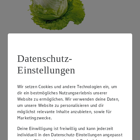
Angebot:
Costa Rica - Bananen
Datenschutz-
1.99
Festpreis von 1.99€
Einstellungen
1 kg
Wir setzen Cookies und andere Technologien ein, um
dir ein bestmögliches Nutzungserlebnis unserer
Website zu ermöglichen. Wir verwenden deine Daten,
um unsere Website zu personalisieren und dir
möglichst relevante Inhalte anzubieten, sowie für
Marketingzwecke.
Deine Einwilligung ist freiwillig und kann jederzeit
individuell in den Datenschutz-Einstellungen angepasst