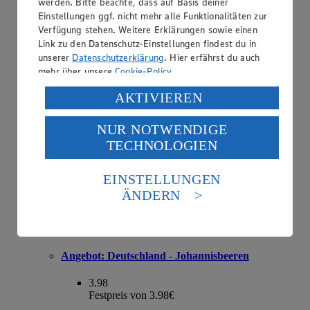
werden. Bitte beachte, dass auf Basis deiner
Einstellungen ggf. nicht mehr alle Funktionalitäten zur
Angebot:
Deutschland - Bio-Rispentomaten
Verfügung stehen. Weitere Erklärungen sowie einen
Link zu den Datenschutz-Einstellungen findest du in
2.49
unserer
Datenschutzerklärung
. Hier erfährst du auch
Festpreis von 2.49€
mehr über unsere
Cookie-Policy
.
Klasse II, 500 g Schale, (1 kg = € 4.98)
Verarbeitung deiner personenbezogenen Daten in den
AKTIVIEREN
USA durch Facebook und YouTube:
NUR NOTWENDIGE
Wenn du auf „Aktivieren“ klickst, willigst du im Sinne
TECHNOLOGIEN
des Art. 49 Abs. 1 Satz 1 lit. a) DSGVO ein, dass deine
Daten in den USA verarbeitet werden. Der EuGH sieht
die USA als Land mit einem nach europäischen
EINSTELLUNGEN
Standards nicht angemessenen Datenschutzniveau an.
ÄNDERN
Es besteht das Risiko eines Zugriffs durch US-
amerikanische Behörden.
Informationen zum Herausgeber der Seite findest du
im
Impressum
Angebot:
Deutschland - Johannisbeeren
3.98
Festpreis von 3.98€